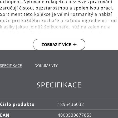
uchopení. Nýtované rukojeti a bezešvé zpracování
zaručují čistou, bezstarostnou a spolehlivou práci.
Sortiment této kolekce je velmi rozmanitý a nabízí
nože pro každého kuchaře a každou ingredienci - od
klasiky jakou je nůž šéfkuchaře, nůž na zeleninu a
víceúčelový nůž až po Santoku a steakové nože.
Příprava jídla ještě nikdy nebyla tak zábavná!
ZOBRAZIT VÍCE
Celková délka 18 cm, délka čepele 8 cm.
Materiál: kovaná čepel ze speciální nerezové oceli.
SPECIFIKACE
DOKUMENTY
Rukojeť vyrobená z vysoce kvalitního plastu.
Technologie Performance Cut:
V tomto
SPECIFIKACE
jedinečném postupu podrobujeme čepele přesně
řízenému tepelnému zpracování, které
optimalizuje vnitřní strukturu ocelové čepele.
Každá jednotlivá čepel je následně měřena
Číslo produktu
1895436032
laserem, aby se určil perfektní úhel broušení, a
EAN
4000530677853
poté je broušena robotem, aby získala úhel s