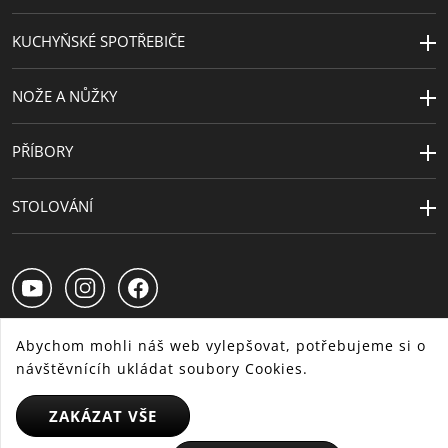
balení
KUCHYŇSKÉ SPOTŘEBIČE
Sekundární
plast
materiál
NOŽE A NŮŽKY
PŘÍBORY
STOLOVÁNÍ
Abychom mohli náš web vylepšovat, potřebujeme si o
návštěvnícíh ukládat soubory Cookies.
CS
SK
HU
ZAKÁZAT VŠE