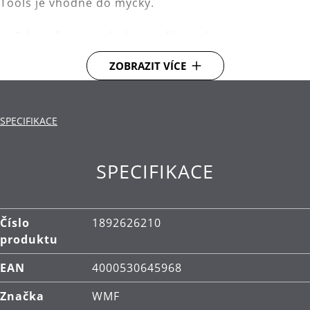
Tools je vhodné do myčky.
Odstraňuje stopky bez poškození ovoce.
Materiál: vysoce kvalitní nerezová ocel
ZOBRAZIT VÍCE
Cromargan®.
Čištění: lze mýt v myčce.
SPECIFIKACE
SPECIFIKACE
Číslo
1892626210
produktu
EAN
4000530645968
Značka
WMF