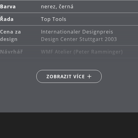
Barva
nerez, černá
Řada
Top Tools
Cena za
Internationaler Designpreis
design
Design Center Stuttgart 2003
Návrhář
WMF Atelier (Peter Ramminger)
Péče o
lze mýt v myčce
výrobky
ZOBRAZIT VÍCE
Délka (cm)
9.5
Množství v
1
balení (ks)
Hlavní
nerezová ocel Cromargan® 18/10
materiál
Obsah v
1x odstraňovač stopek