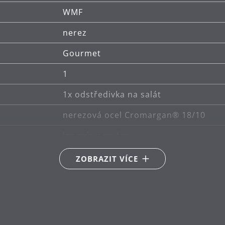
WMF
nerez
Gourmet
1
1x odstředivka na salát
nerezová ocel Cromargan® 18/10
lze mýt v myčce
24
ZOBRAZIT VÍCE
16
4