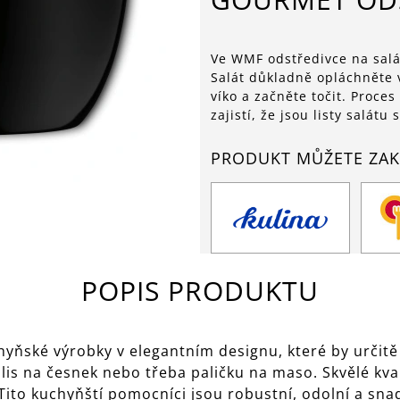
Ve WMF odstředivce na salát 
Salát důkladně opláchněte 
víko a začněte točit. Proce
zajistí, že jsou listy salát
PRODUKT MŮŽETE ZAK
POPIS PRODUKTU
ňské výrobky v elegantním designu, které by určitě 
 lis na česnek nebo třeba paličku na maso. Skvělé kva
Tito kuchyňští pomocníci jsou robustní, odolní a sna