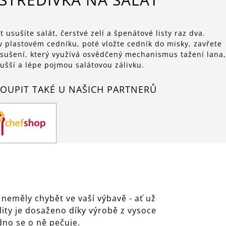
usušíte salát, čerstvé zelí a špenátové listy raz dva.
v plastovém cedníku, poté vložte cedník do misky, zavřete
s sušení, který využívá osvědčený mechanismus tažení lana,
u sušší a lépe pojmou salátovou zálivku.
OUPIT TAKÉ U NAŠICH PARTNERŮ
neměly chybět ve vaší výbavě - ať už
lity je dosaženo díky výrobě z vysoce
dno se o ně pečuje.