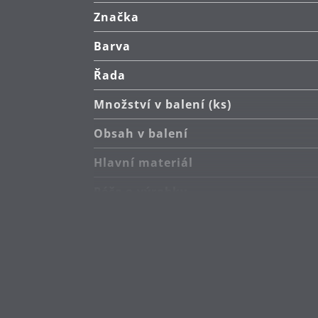
Značka
Barva
Řada
Množství v balení (ks)
Obsah v balení
Hlavní materiál
Péče o výrobky
Průměr (cm)
Výška (cm)
Kapacita (l)