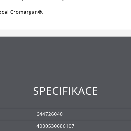
á ocel Cromargan®.
SPECIFIKACE
644726040
4000530686107