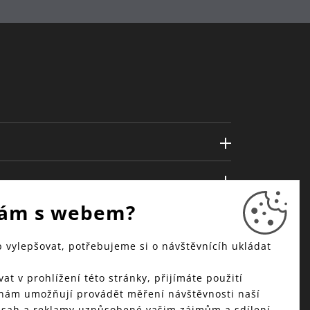
ám s webem?
vylepšovat, potřebujeme si o návštěvnícíh ukládat
at v prohlížení této stránky, přijímáte použití
 nám umožňují provádět měření návštěvnosti naší
bsah a reklamy uzpůsobené vašim zájmům a sdílení