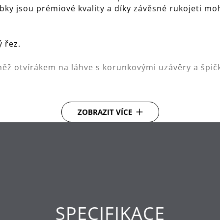
y jsou prémiové kvality a díky závěsné rukojeti moh
ý řez.
něž otvírákem na láhve s korunkovými uzávěry a špič
závěsné tyči s háčky.
ZOBRAZIT VÍCE
á ocel Cromargan®.
SPECIFIKACE