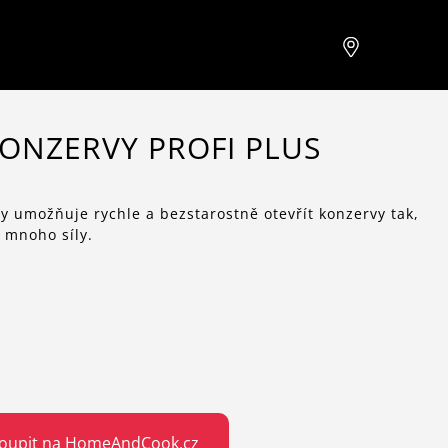
KONZERVY PROFI PLUS
vy umožňuje rychle a bezstarostně otevřít konzervy tak,
 mnoho síly.
oupit na HomeAndCook.cz