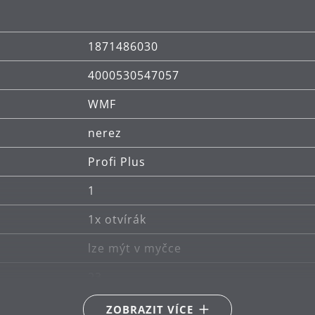
1871486030
4000530547057
WMF
nerez
Profi Plus
1
1x otvírák
lze mýt v myčce
23
nerezová ocel Cromargan® 18/10
ZOBRAZIT VÍCE