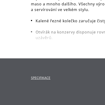
maso a mnoho dalšího. Všechny výrobk
a servírování ve velkém stylu.
Kalené řezné kolečko zaručuje čist
Otvírák na konzervy disponuje rov
uzávěrů.
S praktickým okem pro uložení na 
Materiál: vysoce kvalitní nerezov
Čištění: lze mýt v myčce.
SPECIFIKACE