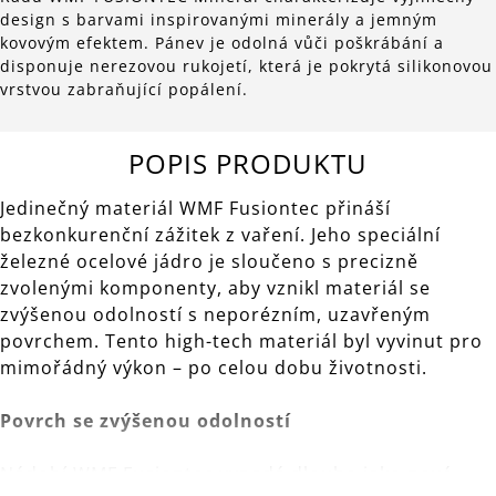
design s barvami inspirovanými minerály a jemným
kovovým efektem. Pánev je odolná vůči poškrábání a
disponuje nerezovou rukojetí, která je pokrytá silikonovou
vrstvou zabraňující popálení.
POPIS PRODUKTU
Jedinečný materiál WMF Fusiontec přináší
bezkonkurenční zážitek z vaření. Jeho speciální
železné ocelové jádro je sloučeno s precizně
zvolenými komponenty, aby vznikl materiál se
zvýšenou odolností s neporézním, uzavřeným
povrchem. Tento high-tech materiál byl vyvinut pro
mimořádný výkon – po celou dobu životnosti.
Povrch se zvýšenou odolností
Nádobí WMF Fusiontec vypadá dlouho jako nové.