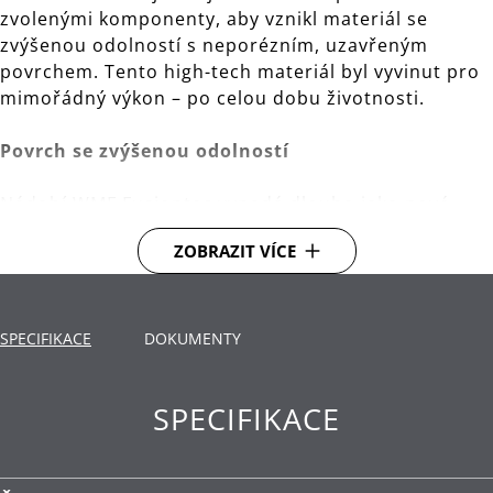
zvolenými komponenty, aby vznikl materiál se
zvýšenou odolností s neporézním, uzavřeným
povrchem. Tento high-tech materiál byl vyvinut pro
mimořádný výkon – po celou dobu životnosti.
Povrch se zvýšenou odolností
Nádobí WMF Fusiontec vypadá dlouho jako nové.
Super hladký povrch vyniká vysokou tvrdostí a
ZOBRAZIT VÍCE
ochranou proti poškrábání. Nádobí lze mýt v myčce
a snadno se čistí.
Vynikající vlastnosti při vaření
SPECIFIKACE
DOKUMENTY
Bez ohledu na to, zda připravujete guláš nebo steak
SPECIFIKACE
pečený na pánvi, WMF Fusiontec zajistí, že i náročná
jídla budou mít úspěch. Excelentní vedení a
distribuce tepla poskytují při vaření vynikající výkon.