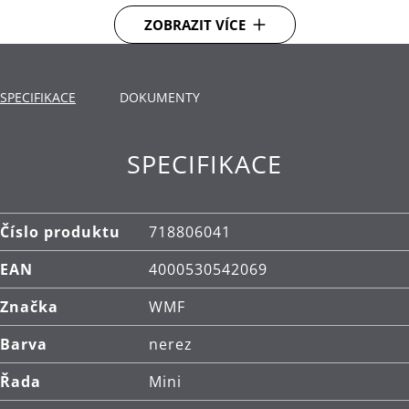
jsou tedy ideální i pro rychlé ohřátí zbytků.
ZOBRAZIT VÍCE
Dno TransTherm®: teplo přenáší rychle a dlouho
ho udrží
SPECIFIKACE
DOKUMENTY
Použití: vhodné pro všechny typy varných desek,
včetně indukčních.
SPECIFIKACE
Materiál: vysoce kvalitní nerezová ocel
Cromargan®.
Čištění: lze mýt v myčce.
Číslo produktu
718806041
EAN
4000530542069
Značka
WMF
Barva
nerez
Řada
Mini