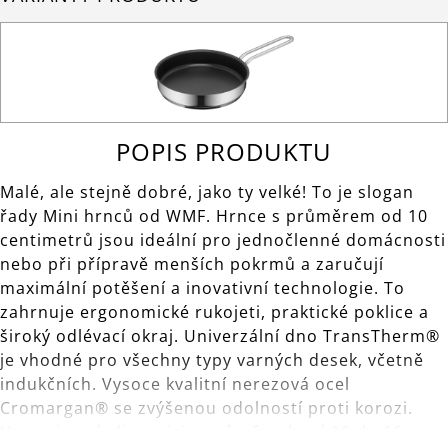
POPIS PRODUKTU
Malé, ale stejně dobré, jako ty velké! To je slogan
řady Mini hrnců od WMF. Hrnce s průměrem od 10
centimetrů jsou ideální pro jednočlenné domácnosti
nebo při přípravě menších pokrmů a zaručují
maximální potěšení a inovativní technologie. To
zahrnuje ergonomické rukojeti, praktické poklice a
široký odlévací okraj. Univerzální dno TransTherm®
je vhodné pro všechny typy varných desek, včetně
indukčních. Vysoce kvalitní nerezová ocel
Cromargan® se zvýšenou odolností proti korozi.
Hrnce jsou k dispozici v průměrech od 10 do 16 cm,