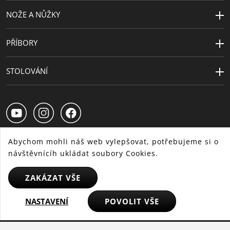
NOŽE A NŮŽKY
Návrhář
WMF Atelier
PŘÍBORY
STOLOVÁNÍ
Abychom mohli náš web vylepšovat, potřebujeme si o
návštěvnícíh ukládat soubory Cookies.
CS
SK
HU
ZAKÁZAT VŠE
NASTAVENÍ
POVOLIT VŠE
© 2025 WMF - Všechna práva vyhrazena