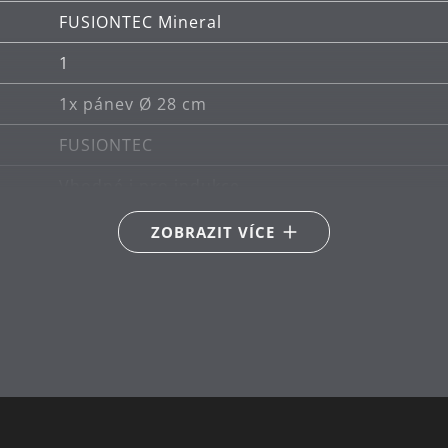
FUSIONTEC Mineral
1
1x pánev Ø 28 cm
FUSIONTEC
Vhodné i pro indukce
Vhodné pro keramické, plynové, elektrické a 
ZOBRAZIT VÍCE
Tepelně odolné až do 250°C bez poklice a neb
Lze mýt v myčce
nerez
Německo
28