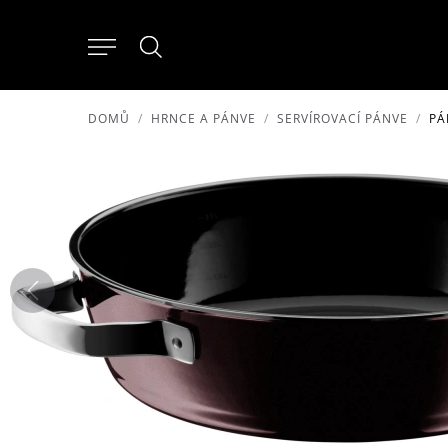
DOMŮ
HRNCE A PÁNVE
SERVÍROVACÍ PÁNVE
PÁ