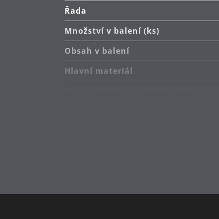
Řada
Množství v balení (ks)
Obsah v balení
Hlavní materiál
Kompatibilita s indukční deskou
Typ sporáku
Odolnost vůči teplu
Péče o výrobky
Sekundární materiál
Vyrobeno v
Průměr (cm)