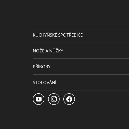
Průměr plotny (cm)
Extra záruka
Doplňkový materiál
KUCHYŇSKÉ SPOTŘEBIČE
NOŽE A NŮŽKY
PŘÍBORY
STOLOVÁNÍ