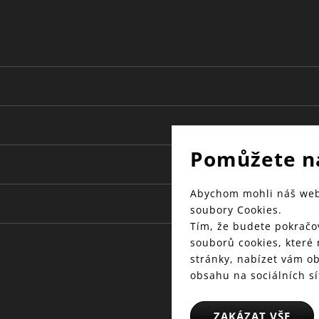
22
30 let
sklo
Pomůžete n
Abychom mohli náš web 
soubory Cookies.
Tím, že budete pokračov
souborů cookies, které
stránky, nabízet vám o
obsahu na sociálních sí
ZAKÁZAT VŠE