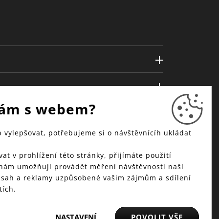
ám s webem?
vylepšovat, potřebujeme si o návštěvnícíh ukládat
at v prohlížení této stránky, přijímáte použití
 nám umožňují provádět měření návštěvnosti naší
bsah a reklamy uzpůsobené vašim zájmům a sdílení
tích.
NASTAVENÍ
POVOLIT VŠE