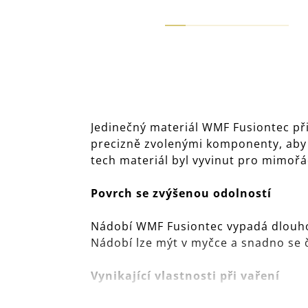
Jedinečný materiál WMF Fusiontec při
precizně zvolenými komponenty, aby 
tech materiál byl vyvinut pro mimořá
Povrch se zvýšenou odolností
Nádobí WMF Fusiontec vypadá dlouho 
Nádobí lze mýt v myčce a snadno se č
Vynikající vlastnosti při vaření