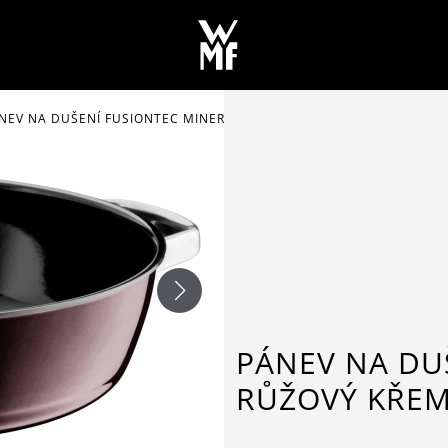
NEV NA DUŠENÍ FUSIONTEC MINERAL RŮŽOVÝ KŘEMEN Ø 28 CM
PÁNEV NA DU
RŮŽOVÝ KŘEM