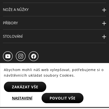
Odolnost vůči
Tepelně odolné až do 250°C
teplu
NOŽE A NŮŽKY
PŘÍBORY
STOLOVÁNÍ
Abychom mohli náš web vylepšovat, potřebujeme si o
návštěvnícíh ukládat soubory Cookies.
CS
SK
HU
ZAKÁZAT VŠE
NASTAVENÍ
POVOLIT VŠE
© 2025 WMF - Všechna práva vyhrazena