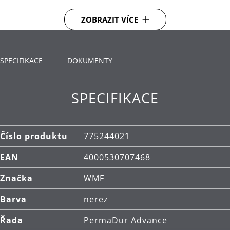
proti poškrábání. Vhodný do trouby až do 260 °C..
ZOBRAZIT VÍCE
Dno TransTherm®: teplo přenáší rychle a dlouho
ho udrží
SPECIFIKACE
Použití: vhodné pro všechny typy varných desek,
DOKUMENTY
včetně indukčních.
Materiál: vysoce kvalitní nerezová ocel
SPECIFIKACE
Cromargan® 18/10, nepřilnavý povrch PermaDur.
Čištění: ruční mytí.
Číslo produktu
775244021
EAN
4000530707468
Značka
WMF
Barva
nerez
Řada
PermaDur Advance