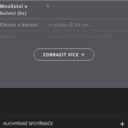
Množství v
1
balení (ks)
Obsah v balení
1x pánev Ø 24 cm
Hlavní
nerezová ocel Cromargan®
materiál
18/10
ZOBRAZIT VÍCE
Kompatibilita s
Vhodné i pro indukce
indukční
deskou
Typ sporáku
Vhodné pro keramické,
plynové, elektrické a indukční
sporáky
Péče o výrobky
ruční mytí
Průměr (cm)
24
KUCHYŇSKÉ SPOTŘEBIČE