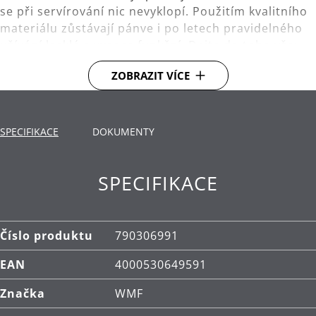
se při servírování nic nevyklopí. Použitím kvalitního
materiálu zůstávají pánve i po letech pravidelného
užívání lesklé a vysoce funkční. Dejte do toho vše:
pečte maso, restujte cibuli. Otáčejte, míchejte,
ZOBRAZIT VÍCE
ochutnávejte a staňte se šéfkuchařem ve vaší
kuchyni!
Použití: vhodné pro všechny typy varných desek,
SPECIFIKACE
DOKUMENTY
včetně indukčních.
Materiál: vysoce kvalitní nerezová ocel
SPECIFIKACE
Cromargan® 18/10.
Čištění: lze mýt v myčce.
Číslo produktu
790306991
EAN
4000530649591
Značka
WMF