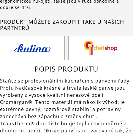
ergonomickou rukojetí, takže jsou v ruce pohodlné a
dobře se drží.
PRODUKT MŮŽETE ZAKOUPIT TAKÉ U NAŠICH
PARTNERŮ
POPIS PRODUKTU
Staňte se profesionálním kuchařem s pánvemi řady
Profi. Nadčasově krásné a trvale lesklé pánve jsou
vyrobeny z vysoce kvalitní nerezové oceli
Cromargan®. Tento materiál má několik výhod: je
extrémně pevný, rozměrově stabilní a potraviny
zanechává bez zápachu a změny chuti.
TransTherm® dno distribuuje teplo rovnoměrně a
dlouho ho udrží. Okraje pánví jsou tvarované tak, že