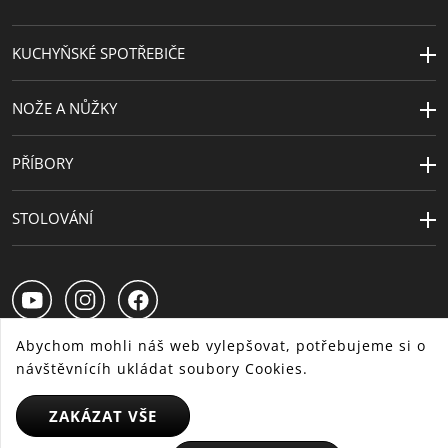
Průměr (cm)
20
KUCHYŇSKÉ SPOTŘEBIČE
Péče o výrobky
lze mýt v myčce
NOŽE A NŮŽKY
Návrhář
WMF Atelier
PŘÍBORY
STOLOVÁNÍ
Abychom mohli náš web vylepšovat, potřebujeme si o
návštěvnícíh ukládat soubory Cookies.
CS
SK
HU
ZAKÁZAT VŠE