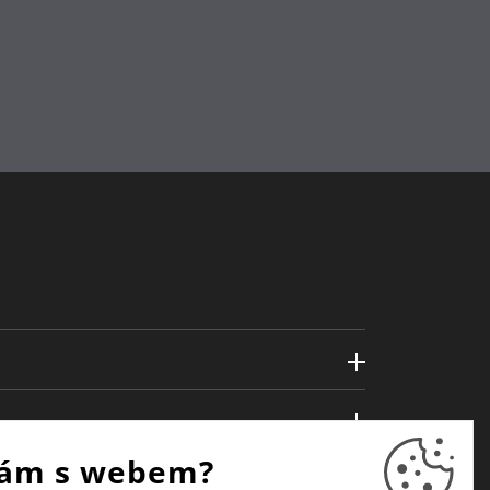
 indukční sporáky
ám s webem?