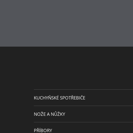
Typ sporáku
Odolnost vůči teplu
Péče o výrobky
Průměr (cm)
Průměr plotny (cm)
Návrhář
KUCHYŇSKÉ SPOTŘEBIČE
NOŽE A NŮŽKY
PŘÍBORY