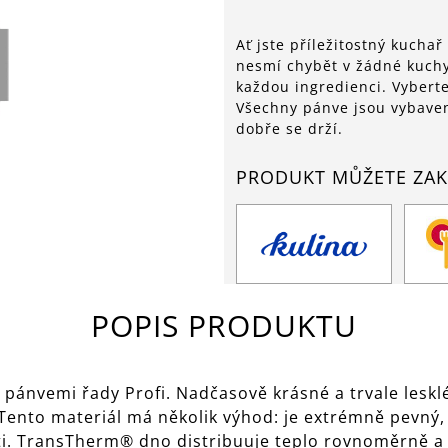
Ať jste příležitostný kuchař
nesmí chybět v žádné kuch
každou ingredienci. Vyberte
Všechny pánve jsou vybaven
dobře se drží.
PRODUKT MŮŽETE ZAK
POPIS PRODUKTU
pánvemi řady Profi. Nadčasově krásné a trvale leskl
Tento materiál má několik výhod: je extrémně pevný,
. TransTherm® dno distribuuje teplo rovnoměrně a d