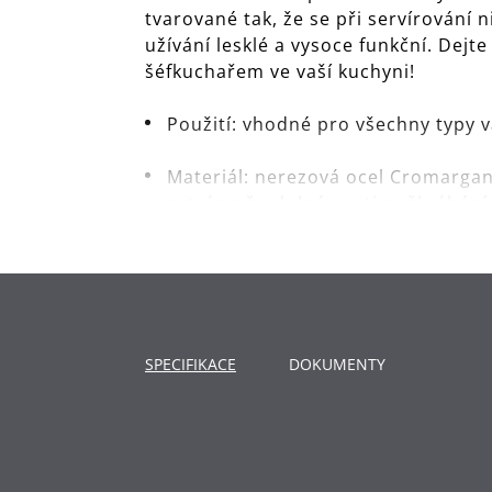
tvarované tak, že se při servírování 
užívání lesklé a vysoce funkční. Dejte
šéfkuchařem ve vaší kuchyni!
Použití: vhodné pro všechny typy 
Materiál: nerezová ocel Cromargan®
extrémně odolná proti poškrábání
Čištění: lze mýt v myčce.
Záruka: WMF poskytuje záruku 5 le
SPECIFIKACE
DOKUMENTY