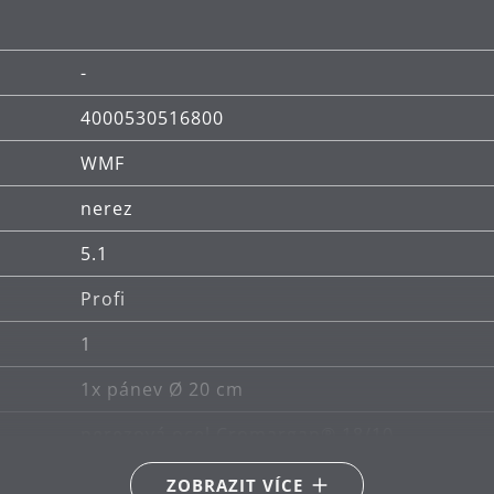
-
4000530516800
WMF
nerez
5.1
Profi
1
1x pánev Ø 20 cm
nerezová ocel Cromargan® 18/10
Vhodné i pro indukce
ZOBRAZIT VÍCE