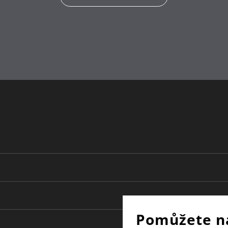
Vhodné pro keramické, plynové, elektrické a
Tepelně odolné až do 250°C
lze mýt v myčce
20
14.5
WMF Atelier
Pomůžete n