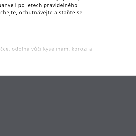
 pánve i po letech pravidelného
íchejte, ochutnávejte a staňte se
čce, odolná vůči kyselinám, korozi a