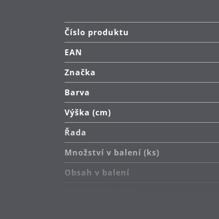
Číslo produktu
EAN
Značka
Barva
Výška (cm)
Řada
Množství v balení (ks)
Obsah v balení
Hlavní materiál
Kompatibilita s indukční deskou