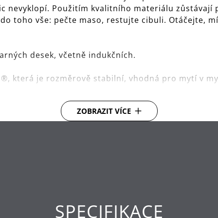
nic nevyklopí. Použitím kvalitního materiálu zůstávají
 do toho vše: pečte maso, restujte cibuli. Otáčejte, m
varných desek, včetně indukčních.
, která je rozměrově stabilní, vhodná pro mytí v my
.
ZOBRAZIT VÍCE
t.
SPECIFIKACE