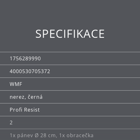
alitní nerezové oceli Cromargan® 18/10 a kvalitního 
SPECIFIKACE
t v myčce (obracečka).
1756289990
4000530705372
WMF
nerez, černá
Profi Resist
2
1x pánev Ø 28 cm, 1x obracečka