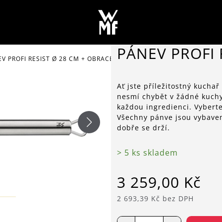
PÁNEV PROFI 
V PROFI RESIST Ø 28 CM + OBRACEČKA
Ať jste příležitostný kuchař
nesmí chybět v žádné kuch
každou ingredienci. Vyberte
Všechny pánve jsou vybaven
dobře se drží.
> 5 ks skladem
3 259,00 Kč
2 693,39 Kč bez DPH