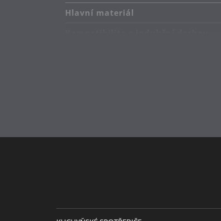
Hlavní materiál
Kompatibilita s indukční deskou
Typ sporáku
Odolnost vůči teplu
Péče o výrobky
Průměr (cm)
Průměr plotny (cm)
Sekundární materiál
Doplňkový materiál