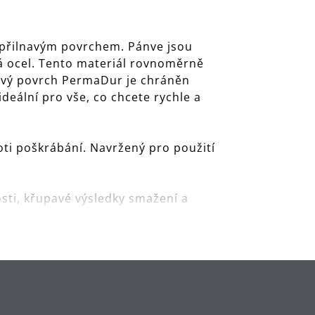
nepřilnavým povrchem. Pánve jsou
vá ocel. Tento materiál rovnoměrně
navý povrch PermaDur je chráněn
ideální pro vše, co chcete rychle a
ti poškrábání. Navržený pro použití
osti, křupavé výsledky smažení a
ší straně), nepřilnavý povrch