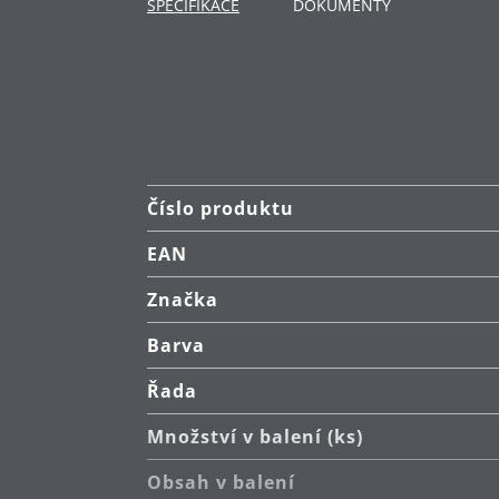
SPECIFIKACE
DOKUMENTY
Obracečka je vyrobena z vysoce kv
odolností až do 250°C.
Čištění: ruční mytí (pánev), lze mý
Číslo produktu
EAN
Značka
Barva
Řada
Množství v balení (ks)
Obsah v balení