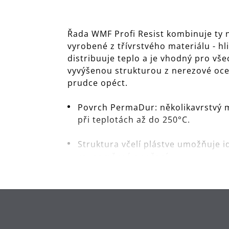
Řada WMF Profi Resist kombinuje ty n
vyrobené z třívrstvého materiálu - h
distribuuje teplo a je vhodný pro vš
vyvýšenou strukturou z nerezové oceli
prudce opéct.
Povrch PermaDur: několikavrstvý m
při teplotách až do 250°C.
Struktura včelí plástve umožňuje i
rovnoměrné opečení.
Použití: vhodné pro všechny typy 
Materiál: třívrstvý materiál (nerez
PermaDur.