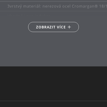
3vrstvý materiál: nerezová ocel Cromargan® 18/1
Vhodné i pro indukce
Vhodné pro keramické, plynové, elektrické a ind
ZOBRAZIT VÍCE
Tepelně odolné až do 250°C
ruční mytí (pánev), lze mýt v myčce (obracečka)
28
22
nerezová ocel Cromargan® 18/10
plast