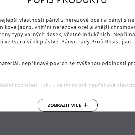
ejlepší vlastnosti pánví z nerezové oceli a pánví s 
liníkové jádro, vnitřní nerezová ocel a vnější chromo
echny typy varných desek, včetně indukčních. Nepřil
 ve tvaru včelí plástve. Pánve řady Profi Resist jsou 
ateriál, nepřilnavý povrch se zvýšenou odolností pro
deální rozložení tuku - velmi dobré nepřilnavé vlastn
ZOBRAZIT VÍCE
varných desek, včetně indukčních.
ová ocel uvnitř, hliník v jádru, chromová ocel na vněj