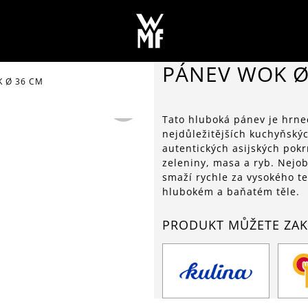
PÁNEV WOK Ø
 Ø 36 CM
Tato hluboká pánev je hrnec
nejdůležitějších kuchyňskýc
autentických asijských pokr
zeleniny, masa a ryb. Nejob
smaží rychle za vysokého t
hlubokém a baňatém těle.
PRODUKT MŮŽETE ZAK