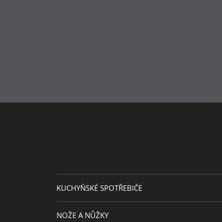
Typ sporáku
Péče o výrobky
Průměr (cm)
Sekundární materiál
Průměr plotny (cm)
KUCHYŇSKÉ SPOTŘEBIČE
NOŽE A NŮŽKY