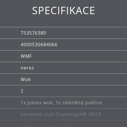
SPECIFIKACE
753576380
4000530684066
WMF
nerez
Wok
2
1x pánev wok, 1x skleněná poklice
nerezová ocel Cromargan® 18/10
Vhodné i pro indukce