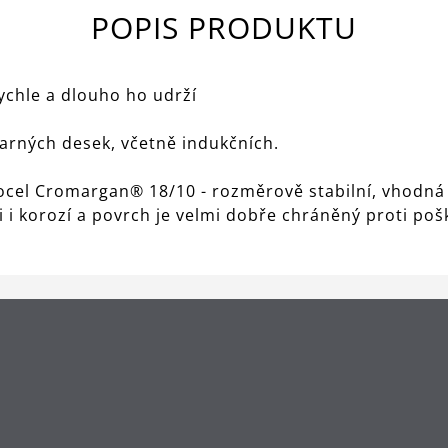
POPIS PRODUKTU
ychle a dlouho ho udrží
varných desek, včetně indukčních.
á ocel Cromargan® 18/10 - rozměrově stabilní, vhodná
mi i korozí a povrch je velmi dobře chráněný proti po