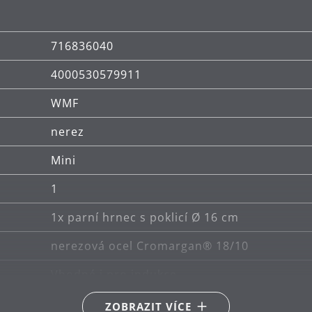
716836040
4000530579911
WMF
nerez
Mini
1
1x parní hrnec s poklicí Ø 16 cm
nerezová ocel Cromargan® 18/10
Vhodné i pro indukce
Vhodné pro keramické, plynové, elektrické a
ZOBRAZIT VÍCE