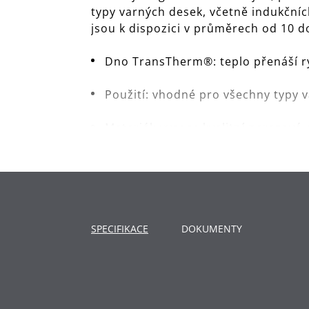
typy varných desek, včetně indukční
jsou k dispozici v průměrech od 10 do
Dno TransTherm®: teplo přenáší ry
Použití: vhodné pro všechny typy 
Materiál: vysoce kvalitní nerezov
Čištění: lze mýt v myčce.
SPECIFIKACE
DOKUMENTY