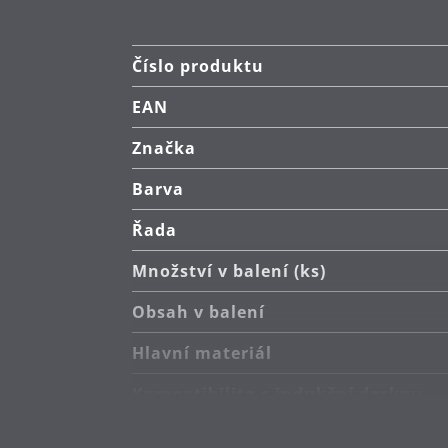
Číslo produktu
EAN
Značka
Barva
Řada
Množství v balení (ks)
Obsah v balení
Hlavní materiál
Kompatibilita s indukční deskou
Typ sporáku