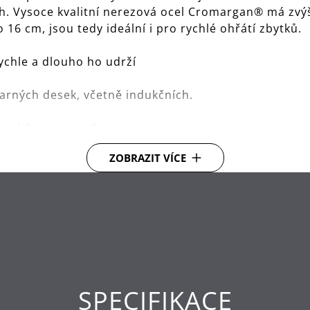
ch. Vysoce kvalitní nerezová ocel Cromargan® má zvý
 16 cm, jsou tedy ideální i pro rychlé ohřátí zbytků.
chle a dlouho ho udrží
varných desek, včetně indukčních.
á ocel Cromargan®.
ZOBRAZIT VÍCE
SPECIFIKACE