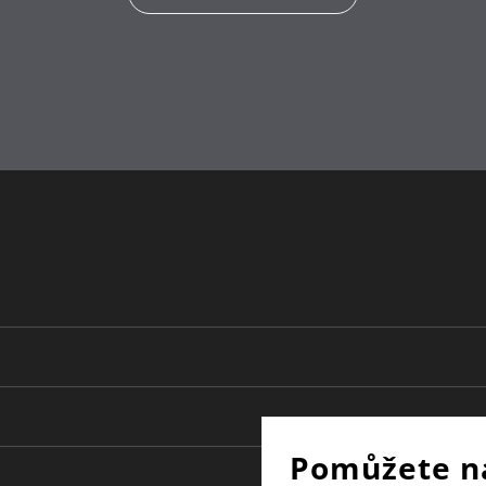
lze mýt v myčce
Tepelně odolné až do 250°C
20
16
20
WMF Atelier
1.5
Pomůžete n