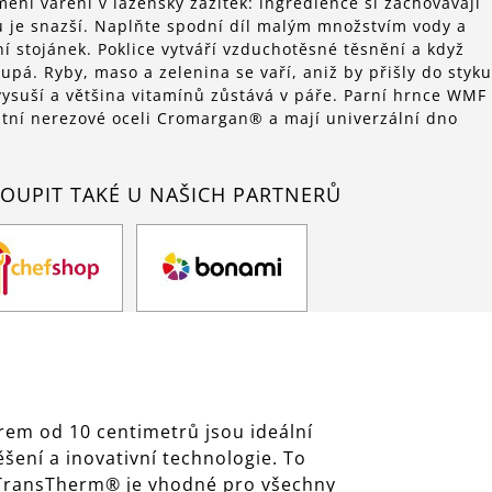
ění vaření v lázeňský zážitek: ingredience si zachovávají
 je snazší. Naplňte spodní díl malým množstvím vody a
í stojánek. Poklice vytváří vzduchotěsné těsnění a když
upá. Ryby, maso a zelenina se vaří, aniž by přišly do styku
vysuší a většina vitamínů zůstává v páře. Parní hrnce WMF
litní nerezové oceli Cromargan® a mají univerzální dno
OUPIT TAKÉ U NAŠICH PARTNERŮ
ěrem od 10 centimetrů jsou ideální
ení a inovativní technologie. To
no TransTherm® je vhodné pro všechny