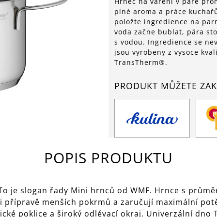
Hrnec na vaření v páře prom
plné aroma a práce kuchařů
položte ingredience na parn
voda začne bublat, pára sto
s vodou. Ingredience se ne
jsou vyrobeny z vysoce kva
TransTherm®.
PRODUKT MŮŽETE ZAK
POPIS PRODUKTU
é! To je slogan řady Mini hrnců od WMF. Hrnce s prům
 přípravě menších pokrmů a zaručují maximální potěš
ické poklice a široký odlévací okraj. Univerzální d