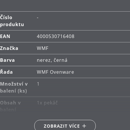
Číslo
-
produktu
EAN
4000530716408
Značka
WMF
Barva
nerez, černá
Řada
WMF Ovenware
Množství v
1
balení (ks)
Obsah v
1x pekáč
balení
Hlavní
3vrstvý materiál: nerezová ocel
ZOBRAZIT VÍCE
materiál
Cromargan® 18/10, hliník,