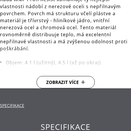
vlastnosti nádobí z nerezové oceli s nepřilnavým
povrchem. Povrch má strukturu včelí plástve a
materiál je třívrstvý - hliníkové jádro, vnitřní
nerezová ocel a chromová ocel. Tento materiál
rovnoměrně distribuuje teplo, má excelentní
nepřilnavé vlastnosti a má zvýšenou odolnost proti
poškrábání.
Objem: 4.1 l (užitný), 4.5 l (až po okraj).
Nepřilnavý povrch chráněný vyvýšenou
strukturou z nerezové oceli ve tvaru včelí plástve.
ZOBRAZIT VÍCE
Materiál: nerezová ocel Cromargan® 18/10, hliník,
chromová ocel.
SPECIFIKACE
Čištění: ruční mytí.
Záruka: WMF poskytuje záruku 5 let.
SPECIFIKACE