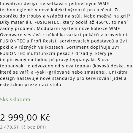
Inovativní design se setkává s jedinečnými WMF
technologiemi: v nové kolekci výrobků pro pečení. Ze
sporáku do trouby a vzápětí na stůl. Nebo možná na gril?
Díky materiálu FUSIONTEC, který odolá až 450°C, to není
žádný problém. Modulární systém nové kolekce WMF
Ovenware sestává z několika variací pekáčů v provedení
FUSIONTEC a Profi Resist, servírovacích podstavců a 2v1
poklic v různých velikostech. Sortiment doplňuje 3v1
FUSIONTEC multifunkční pekáč s držadly, který je
inspirovaný metodou přípravy teppanyaki. Slovo
teppanyaki je odvozeno od slova teppan (kovová deska, na
které se vaří) a -yaki (grilované nebo smažené). Unikátní
design nastavuje nové standardy pro servírování jídel a
estetickou prezentaci stolu.
5ks skladem
2 999,00 Kč
2 478,51 Kč bez DPH