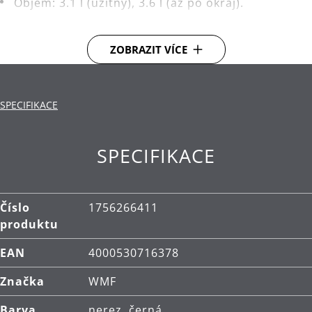
Objem: 3.1 l (užitný), 3.6 l (až po okraj).
Nepřilnavý povrch chráněný vyvýšenou
strukturou z nerezové oceli ve tvaru včelí plástve.
ZOBRAZIT VÍCE
Materiál: vysoce kvalitní nerezová ocel
Cromargan® 18/10, hliník, chromová ocel.
SPECIFIKACE
Čištění: ruční mytí.
Záruka: WMF poskytuje záruku 5 let.
SPECIFIKACE
Číslo
1756266411
produktu
EAN
4000530716378
Značka
WMF
Barva
nerez, černá