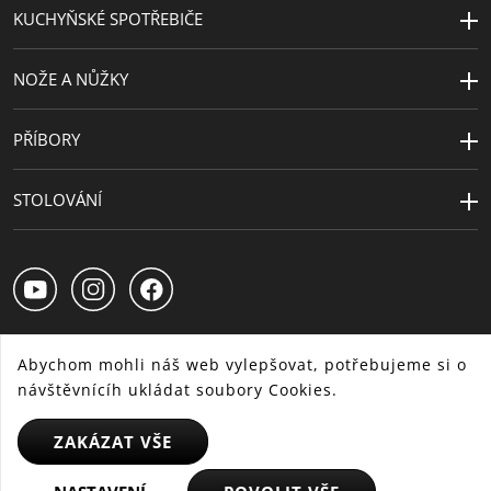
materiál
KUCHYŇSKÉ SPOTŘEBIČE
Šířka (cm)
26
NOŽE A NŮŽKY
Délka (cm)
36
Výška (cm)
6
PŘÍBORY
Extra
5 let
STOLOVÁNÍ
záruka
Kapacita (l)
3.1 | 3.6
Abychom mohli náš web vylepšovat, potřebujeme si o
návštěvnícíh ukládat soubory Cookies.
CS
SK
HU
ZAKÁZAT VŠE
© 2025 WMF - Všechna práva vyhrazena