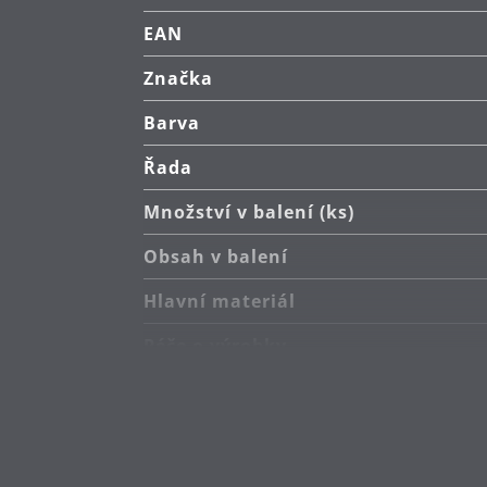
EAN
Značka
Barva
Řada
Množství v balení (ks)
Obsah v balení
Hlavní materiál
Péče o výrobky
Sekundární materiál
Odolnost vůči teplu