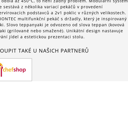
 odolá až 450°C, to není žádný problém. Modulární systém
sestává z několika variací pekáčů v provedení
ervírovacích podstavců a 2v1 poklic v různých velikostech.
IONTEC multifunkční pekáč s držadly, který je inspirovaný
i. Slovo teppanyaki je odvozeno od slova teppan (kovová
-yaki (grilované nebo smažené). Unikátní design nastavuje
ání jídel a estetickou prezentaci stolu.
OUPIT TAKÉ U NAŠICH PARTNERŮ