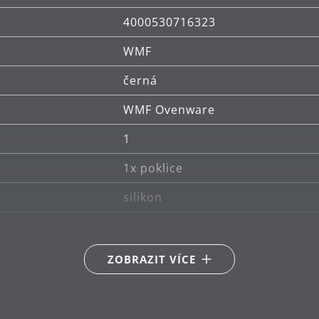
4000530716323
WMF
černá
WMF Ovenware
1
1x poklice
silikon
lze mýt v myčce
sklo
ZOBRAZIT VÍCE
Tepelně odolné až do 200°C