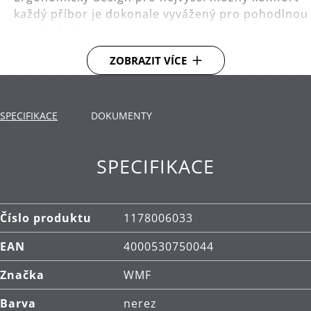
každý příbor je dokonale vyvážený pro pohodlnou
manipulaci.
Materiál: vysoce kvalitní nerezová ocel
ZOBRAZIT VÍCE
Cromargan®.
Čištění: lze mýt v myčce.
SPECIFIKACE
DOKUMENTY
SPECIFIKACE
Číslo produktu
1178006033
EAN
4000530750044
Značka
WMF
Barva
nerez