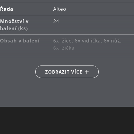
Řada
Alteo
Množství v
24
balení (ks)
Obsah v balení
6x lžíce, 6x vidlička, 6x nůž,
6x lžička
Hlavní materiál
nerezová ocel Cromargan®
18/10
ZOBRAZIT VÍCE
Péče o výrobky
lze mýt v myčce
Návrhář
WMF Atelier