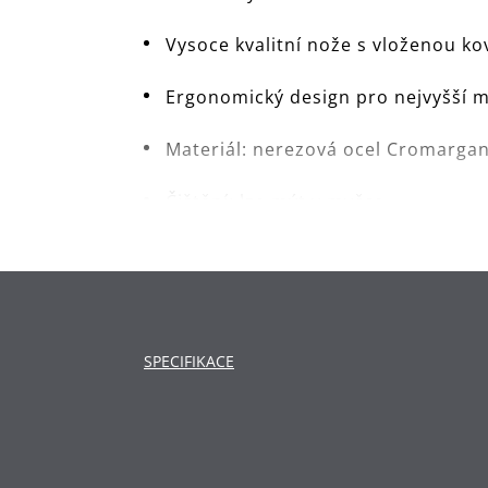
Vysoce kvalitní nože s vloženou k
Ergonomický design pro nejvyšší m
Materiál: nerezová ocel Cromarga
Čištění: lze mýt v myčce.
SPECIFIKACE