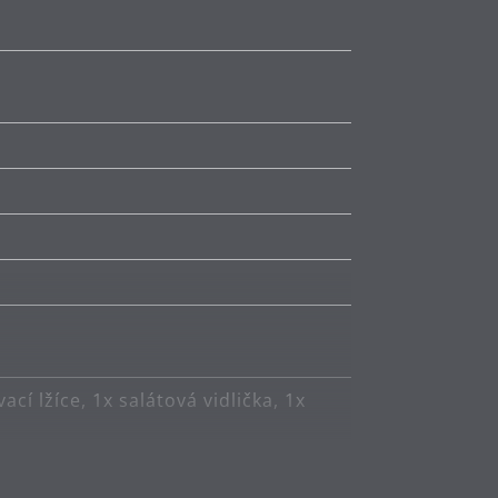
vací lžíce, 1x salátová vidlička, 1x