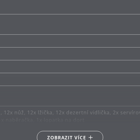
a, 12x nůž, 12x lžička, 12x dezertní vidlička, 2x servíro
 1x naběračka, 1x lopatka na dort
argan® 18/10
ZOBRAZIT VÍCE