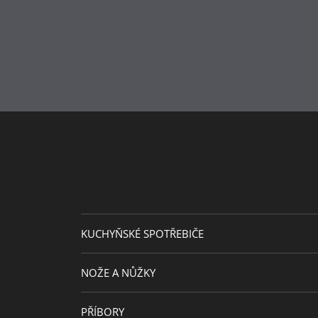
materiál
Péče o
lze mýt v myčce
výrobky
Návrhář
Fritz Lamparth
KUCHYŇSKÉ SPOTŘEBIČE
NOŽE A NŮŽKY
PŘÍBORY