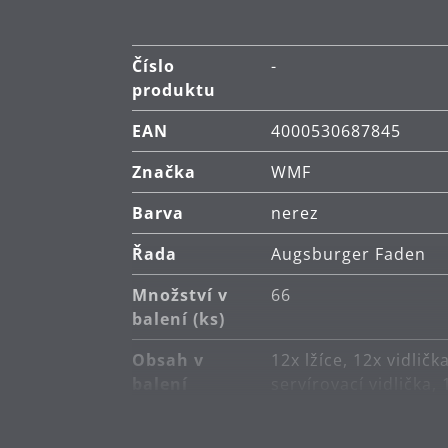
Číslo
-
produktu
EAN
4000530687845
Značka
WMF
Barva
nerez
Řada
Augsburger Faden
Množství v
66
balení (ks)
Obsah v
12x lžíce, 12x vidličk
balení
servírovací vidlička,
Hlavní
nerezová ocel Crom