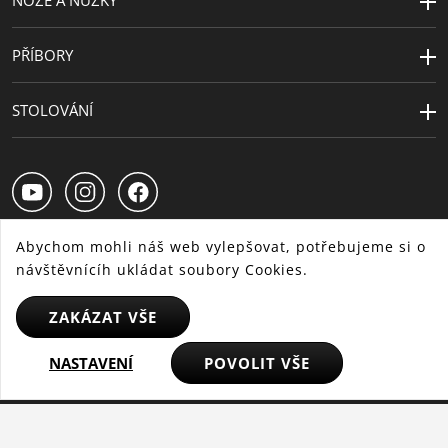
NOŽE A NŮŽKY
PŘÍBORY
STOLOVÁNÍ
Abychom mohli náš web vylepšovat, potřebujeme si o
návštěvnícíh ukládat soubory Cookies.
CS
SK
HU
ZAKÁZAT VŠE
NASTAVENÍ
POVOLIT VŠE
© 2025 WMF - Všechna práva vyhrazena