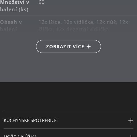
Množství v
60
balení (ks)
Obsah v
12x lžíce, 12x vidlička, 12x nůž, 12x
balení
lžička, 12x dezertní vidlička
Hlavní
Cromargan protect®
ZOBRAZIT VÍCE
materiál
Péče o
lze mýt v myčce
výrobky
Návrhář
Luca Casini
KUCHYŇSKÉ SPOTŘEBIČE