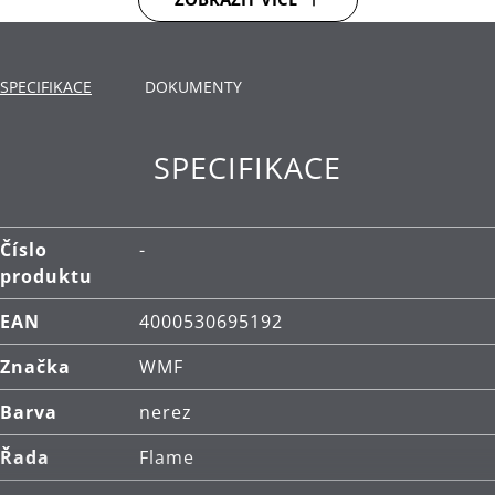
manipulaci.
Cromargan protect® - inovativní technologie pro
SPECIFIKACE
třikrát tvrdší povrch příborů. Se zvýšenou
DOKUMENTY
odolností proti poškrábání a opotřebení.
Čištění: lze mýt v myčce.
SPECIFIKACE
Číslo
-
produktu
EAN
4000530695192
Značka
WMF
Barva
nerez
Řada
Flame