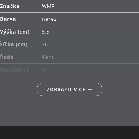
Značka
WMF
Barva
nerez
Výška (cm)
5.5
Šířka (cm)
26
Řada
Kent
Množství v
30
balení (ks)
ZOBRAZIT VÍCE
Obsah v
6x lžíce, 6x vidlička, 6x nůž, 6x
balení
lžička, 6x dezertní vidlička
Hlavní
Cromargan protect®
materiál
Péče o
lze mýt v myčce
výrobky