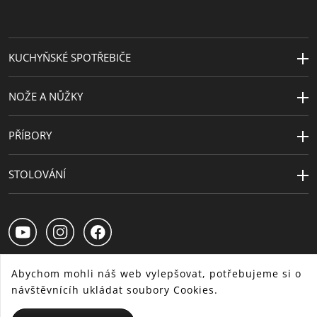
Délka (cm)
43
Návrhář
WMF Atelier
KUCHYŇSKÉ SPOTŘEBIČE
NOŽE A NŮŽKY
PŘÍBORY
STOLOVÁNÍ
Abychom mohli náš web vylepšovat, potřebujeme si o
návštěvnícíh ukládat soubory Cookies.
CS
SK
HU