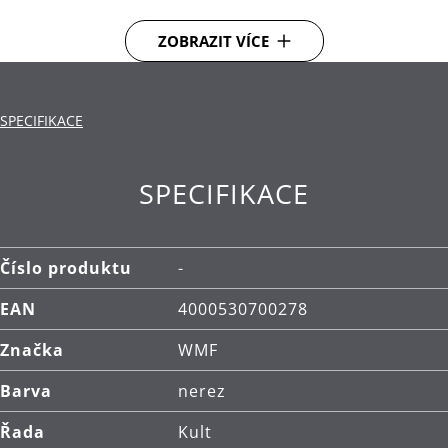
Cromargan® protect - inovativní technologie pro
třikrát tvrdší povrch příborů. Se zvýšenou
ZOBRAZIT VÍCE
odolností proti poškrábání a opotřebení.
Čištění: lze mýt v myčce.
SPECIFIKACE
SPECIFIKACE
Číslo produktu
-
EAN
4000530700278
Značka
WMF
Barva
nerez
Řada
Kult