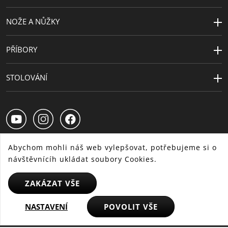
NOŽE A NŮŽKY
PŘÍBORY
STOLOVÁNÍ
Abychom mohli náš web vylepšovat, potřebujeme si o
návštěvnícíh ukládat soubory Cookies.
CS
SK
HU
ZAKÁZAT VŠE
NASTAVENÍ
POVOLIT VŠE
© 2025 WMF - Všechna práva vyhrazena