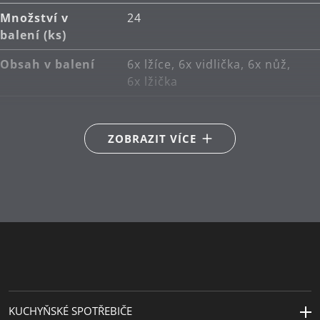
Množství v
24
balení (ks)
Obsah v balení
6x lžíce, 6x vidlička, 6x nůž,
6x lžička
Hlavní materiál
Cromargan® protect
ZOBRAZIT VÍCE
Péče o výrobky
lze mýt v myčce
Návrhář
freiTraum
Cena za design
red dot Design Center NRW
2006
KUCHYŇSKÉ SPOTŘEBIČE