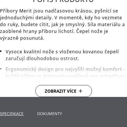
Příbory Merit jsou nadčasovou krásou, pyšnící se
jednoduchými detaily. V momentě, kdy ho vezmete
do ruky, budete cítit, jak je smyslný. Síla materiálu a
zaoblené hrany příboru lichotí. Čepel nože je
výrazně posunutá.
Vysoce kvalitní nože s vloženou kovanou čepelí
zaručují dlouhodobou ostrost.
Ergonomický design pro nejvyšší možný komfort -
každý příbor je dokonale vyvážený pro pohodlnou
manipulaci.
ZOBRAZIT VÍCE
Cromargan protect® vysoce kvalitní nerezová ocel
- inovativní technologie z vysoce kvalitní nerezové
oceli pro třikrát tvrdší povrch příborů. Se
SPECIFIKACE
zvýšenou odolností proti poškrábání a
DOKUMENTY
opotřebení.