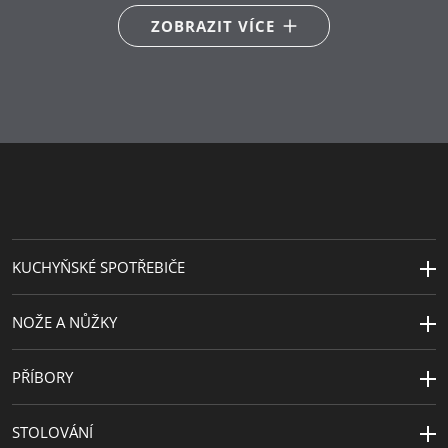
Hlavní
Cromargan protect®
ZOBRAZIT VÍCE
materiál
Péče o
lze mýt v myčce
výrobky
Návrhář
WMF Atelier (Fred Danner)
Cena za
red dot award Design Zentrum
design
NRW 1998
KUCHYŇSKÉ SPOTŘEBIČE
NOŽE A NŮŽKY
PŘÍBORY
STOLOVÁNÍ