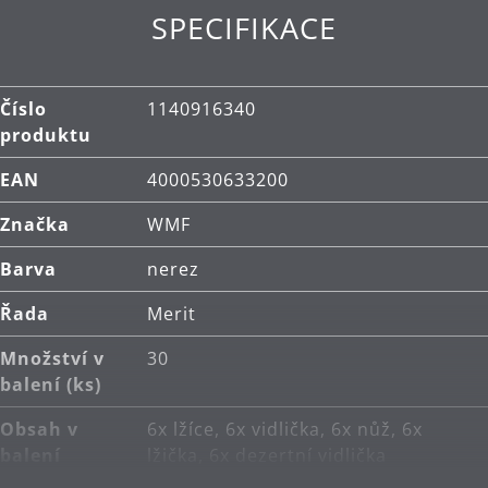
Čištění: lze mýt v myčce.
SPECIFIKACE
Číslo
1140916340
produktu
EAN
4000530633200
Značka
WMF
Barva
nerez
Řada
Merit
Množství v
30
balení (ks)
Obsah v
6x lžíce, 6x vidlička, 6x nůž, 6x
balení
lžička, 6x dezertní vidlička