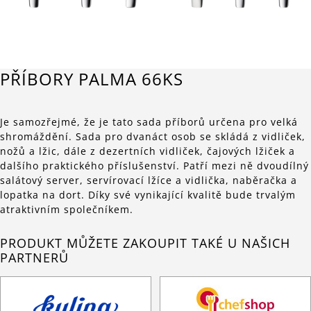
PŘÍBORY PALMA 66KS
Je samozřejmé, že je tato sada příborů určena pro velká
shromáždění. Sada pro dvanáct osob se skládá z vidliček,
nožů a lžic, dále z dezertních vidliček, čajových lžiček a
dalšího praktického příslušenství. Patří mezi ně dvoudílný
salátový server, servírovací lžíce a vidlička, naběračka a
lopatka na dort. Díky své vynikající kvalitě bude trvalým
atraktivním společníkem.
PRODUKT MŮŽETE ZAKOUPIT TAKÉ U NAŠICH
PARTNERŮ