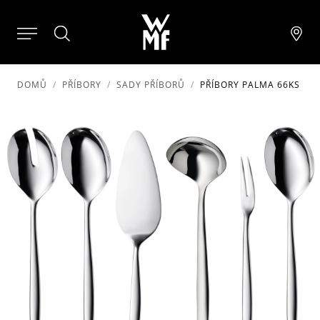
DOMŮ
PŘÍBORY
SADY PŘÍBORŮ
PŘÍBORY PALMA 66KS