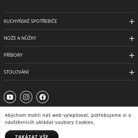
Návrhář
WMF Atelier
KUCHYŇSKÉ SPOTŘEBIČE
NOŽE A NŮŽKY
PŘÍBORY
STOLOVÁNÍ
Abychom mohli náš web vylepšovat, potřebujeme si o
návštěvnícíh ukládat soubory Cookies.
CS
SK
HU
ZAKÁZAT VŠE