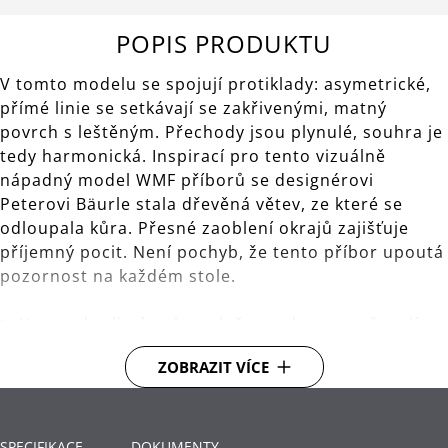
POPIS PRODUKTU
V tomto modelu se spojují protiklady: asymetrické,
přímé linie se setkávají se zakřivenými, matný
povrch s leštěným. Přechody jsou plynulé, souhra je
tedy harmonická. Inspirací pro tento vizuálně
nápadný model WMF příborů se designérovi
Peterovi Bäurle stala dřevěná větev, ze které se
odloupala kůra. Přesné zaoblení okrajů zajišťuje
příjemný pocit. Není pochyb, že tento příbor upoutá
pozornost na každém stole.
Vysoce kvalitní nože s vloženou kovanou čepelí
zaručují dlouhodobou ostrost.
ZOBRAZIT VÍCE
Ergonomický design pro nejvyšší možný komfort -
každý příbor je dokonale vyvážený pro pohodlnou
manipulaci.
SPECIFIKACE
DOKUMENTY