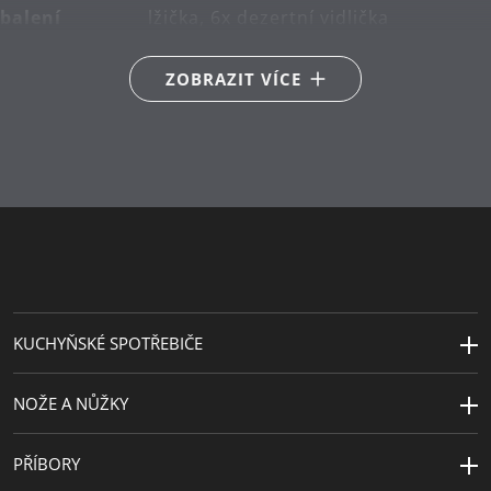
balení
lžička, 6x dezertní vidlička
Hlavní
Cromargan protect®
ZOBRAZIT VÍCE
materiál
Péče o
lze mýt v myčce
výrobky
Návrhář
WMF Atelier (Peter Bäurle)
KUCHYŇSKÉ SPOTŘEBIČE
NOŽE A NŮŽKY
PŘÍBORY