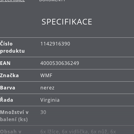
Cromargan protect® vysoce kvalitní nerezová ocel
- inovativní technologie z vysoce kvalitní nerezové
SPECIFIKACE
oceli pro třikrát tvrdší povrch příborů. Se
zvýšenou odolností proti poškrábání a
opotřebení.
Číslo
1142916390
Čištění: lze mýt v myčce.
produktu
EAN
4000530636249
Značka
WMF
Barva
nerez
Řada
Virginia
Množství v
30
balení (ks)
Obsah v
6x lžíce, 6x vidlička, 6x nůž, 6x