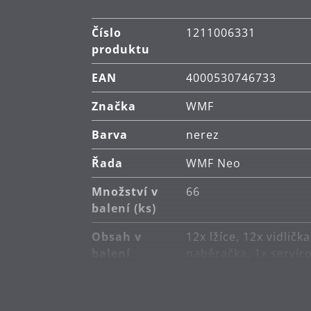
Číslo
1211006331
produktu
EAN
4000530746733
Značka
WMF
Barva
nerez
Řada
WMF Neo
Množství v
66
balení (ks)
Obsah v
12x lžíce, 12x vidličk
balení
naběračka, 1x servíro
Hlavní
Cromargan protect®
materiál