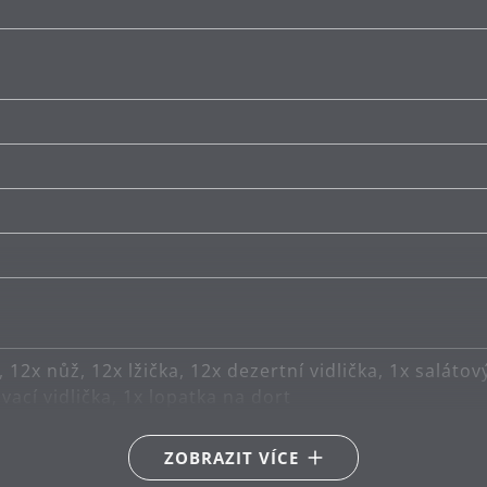
a, 12x nůž, 12x lžička, 12x dezertní vidlička, 1x salátov
vací vidlička, 1x lopatka na dort
ZOBRAZIT VÍCE