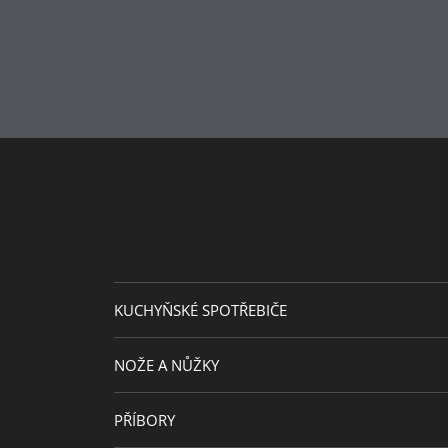
Péče o
lze mýt v myčce
výrobky
KUCHYŇSKÉ SPOTŘEBIČE
NOŽE A NŮŽKY
PŘÍBORY