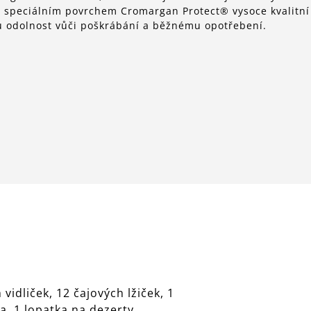
a speciálním povrchem Cromargan Protect® vysoce kvalitní
u odolnost vůči poškrábání a běžnému opotřebení.
vidliček, 12 čajových lžiček, 1
ka, 1 lopatka na dezerty.