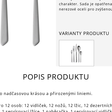
charakter. Sada je opatřen
nerezové oceli pro zvýšeno
VARIANTY PRODUKTU
POPIS PRODUKTU
o nadčasovou krásou a přirozenými liniemi.
 12 osob: 12 vidliček, 12 nožů, 12 lžic, 12 dezertních 
, 1 servírovací lžíce, 1 naběračka, 1 servírovací vidlič