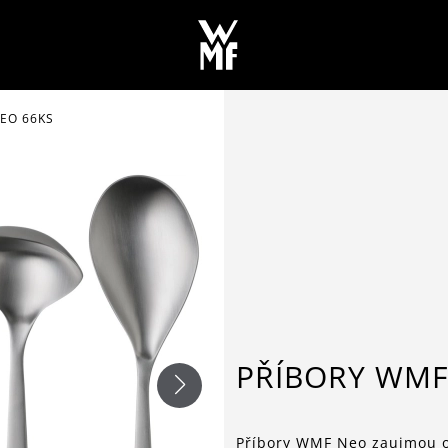
EO 66KS
PŘÍBORY WMF
Příbory WMF Neo zaujmou ori