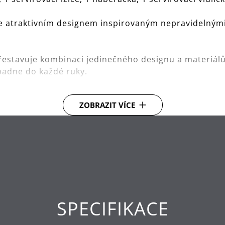
 atraktivním designem inspirovaným nepravidelnými t
estavuje kombinaci jedinečného designu a materiálů 
padne do každé ruky.
e kvalitní nerezové oceli Cromargan protect® přispívá
ZOBRAZIT VÍCE
 pro krásu, která vydrží.
hlý a snadný.
čné nerezové oceli, která je kovaná a speciálně tvr
SPECIFIKACE