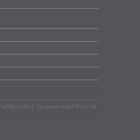
ý příbor (2ks), 1x servírovací lžíce, 1x