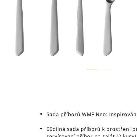
Sada příborů WMF Neo: Inspirován
66dílná sada příborů k prostření pro
servírovací příbor na salát (2 kusy)