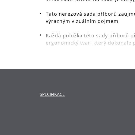
Tato nerezová sada příborů zaujme
výrazným vizuálním dojmem.
Každá položka této sady příborů př
ergonomický tvar, který dokonale 
Speciální povrchová úprava z vysoc
poškrábání a běžnému opotřebení -
Vhodné do myčky, aby byl úklid ryc
Čepele nožů jsou vyrobeny z jedine
SPECIFIKACE
ostrost a elasticitu.