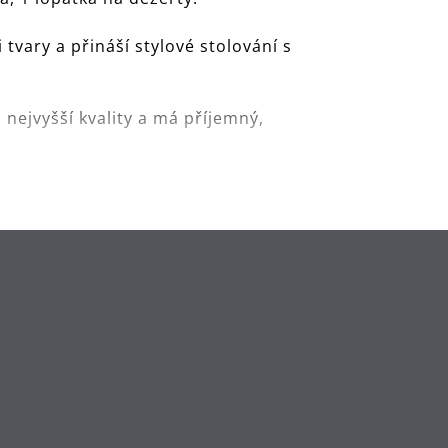
vary a přináší stylové stolování s
nejvyšší kvality a má příjemný,
 k ještě větší odolnosti vůči
zená, aby si dlouhodobě uchovala