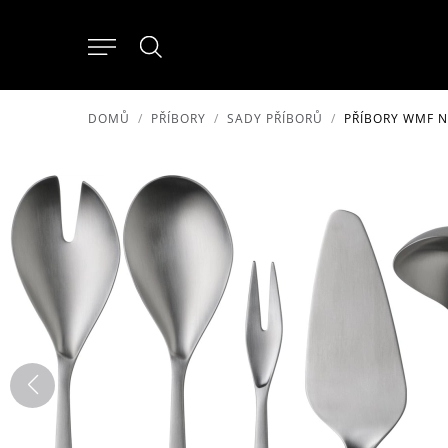
DOMŮ
PŘÍBORY
SADY PŘÍBORŮ
PŘÍBORY WMF N