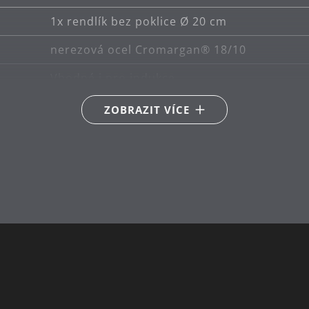
1x rendlík bez poklice Ø 20 cm
nerezová ocel Cromargan® 18/10
Vhodné i pro indukce
Vhodné pro keramické, plynové, elektrické a
ZOBRAZIT VÍCE
lze mýt v myčce
20
2.5
8.5