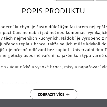
POPIS PRODUKTU
 moderní kuchyni je často důležitým faktorem nejlepš
act Cuisine nabízí jedinečnou kombinaci vynikajícíc
 i v těch nejmenších kuchyních. Nádobí je vyrobeno 
jí přenos tepla z hrnce, takže se jich může kdykoli d
jišťuje přesné odlévání bez kapání. Univerzální dno
nergeticky úsporné vaření na jakémkoli typu varné d
skládat nízké a vysoké hrnce, mísy a napařovací vlo
z hrnce do rukojeti.
ZOBRAZIT VÍCE
hle, dlouho ho udrží a tím uspoří energii.