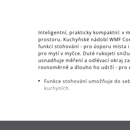
Inteligentní, prakticky kompaktní: v
prostoru. Kuchyňské nádobí WMF Comp
funkcí stohování - pro úsporu místa
pro mytí v myčce. Duté rukojeti snižu
usnadňuje měření a odlévací okraj za
rovnoměrně a dlouho ho udrží - pro e
Funkce stohování umožňuje do sebe 
kuchyních.
Duté rukojeti snižují přenos tepla 
Dno TransTherm®: teplo přenáší ryc