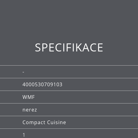
varných desek, včetně indukčních.
, která je rozměrově stabilní, vhodná pro mytí v my
.
SPECIFIKACE
-
4000530709103
WMF
nerez
Compact Cuisine
1