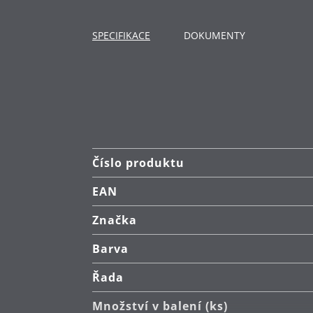
Použití: vhodné pro všechny typy 
Materiál: nerezová ocel Cromargan®
SPECIFIKACE
DOKUMENTY
extrémně odolná proti poškrábání
Čištění: lze mýt v myčce.
Číslo produktu
EAN
Značka
Barva
Řada
Množství v balení (ks)