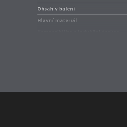
Obsah v balení
Hlavní materiál
Kompatibilita s indukční deskou
Typ sporáku
Péče o výrobky
Průměr (cm)
Kapacita (l)
Výška (cm)