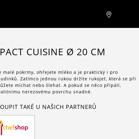
PACT CUISINE Ø 20 CM
e malé pokrmy, ohřejete mléko a je praktický i pro
dinků. Zatímco jednou rukou držíte rukojeť, která se při
ůžete míchat nebo šlehat. A pokud se něco připálí,
kvalitnímu nerezovému povrchu snadné.
OUPIT TAKÉ U NAŠICH PARTNERŮ