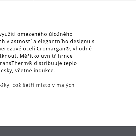
í využití omezeného úložného
h vlastností a elegantního designu s
z nerezové oceli Cromargan®, vhodné
otknout. Měřítko uvnitř hrnce
 TransTherm® distribuuje teplo
esky, včetně indukce.
žky, což šetří místo v malých