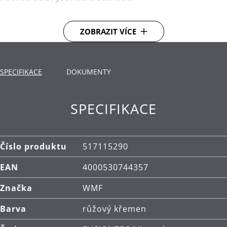
Nádobí WMF Fusiontec vypadá dlouho jako nové.
ZOBRAZIT VÍCE
Super hladký povrch vyniká vysokou tvrdostí a
ochranou proti poškrábání. Nádobí lze mýt v myčce
a snadno se čistí.
SPECIFIKACE
DOKUMENTY
Vynikající vlastnosti při vaření
SPECIFIKACE
Bez ohledu na to, zda připravujete guláš nebo steak
pečený na pánvi, WMF Fusiontec zajistí, že i náročná
jídla budou mít úspěch. Excelentní vedení a
distribuce tepla poskytují při vaření vynikající výkon.
Číslo produktu
517115290
EAN
4000530744357
Špičková kvalita
Značka
WMF
Všechny WMF Fusiontec hrnce, pánve a pekáče jsou
vyrobeny v Německu a WMF na ně poskytuje záruku
Barva
růžový křemen
30 let, která se vztahuje na vnitřní a vnější povrch