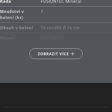
WMF Fusiontec. Výjimečný design je nadčasový a
Řada
FUSIONTEC Mineral
trendy.
Množství v
1
balení (ks)
Použití: vhodné pro všechny typy varných desek,
včetně indukčních.
Obsah v balení
1x rendlík Ø 16 cm
Se zvýšenou odolností proti poškrábání: materiál
Hlavní
FUSIONTEC
je tvrdší než ocel.
materiál
Neporézní uzavřený povrch: snadno se čistí,
ZOBRAZIT VÍCE
Kompatibilita s
Vhodné i pro indukce
vypadá dlouho jako nový.
indukční
Čištění hrnce: lze mýt v myčce.
deskou
Vyrobeno v Německu: hrnec v prémiové kvalitě.
Typ sporáku
Vhodné pro keramické,
plynové, elektrické a indukční
Záruka: WMF poskytuje záruku 30 let.
sporáky
Péče o výrobky
lze mýt v myčce
Sekundární
nerez