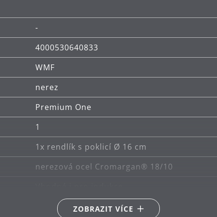
-
4000530640833
WMF
nerez
Premium One
1
1x rendlík s poklicí Ø 16 cm
nerezová ocel Cromargan® 18/10
Vhodné i pro indukce
Vhodné pro keramické, plynové, elektrické a
ZOBRAZIT VÍCE