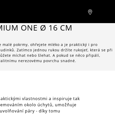
MIUM ONE Ø 16 CM
e malé pokrmy, ohřejete mléko a je praktický i pro
dinků. Zatímco jednou rukou držíte rukojeť, která se při
ůžete míchat nebo šlehat. A pokud se něco připálí,
kvalitnímu nerezovému povrchu snadné.
aktickými vlastnostmi a inspiruje tak
m lemováním okolo úchytů, umožňuje
 uvolňování páry - díky tomu