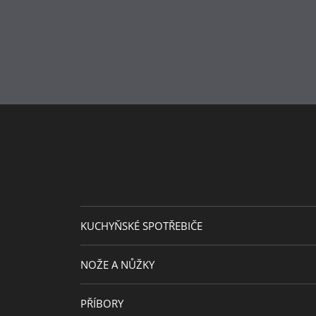
Odolnost vůči teplu
Péče o výrobky
Návrhář
Cena za design
Průměr (cm)
Průměr plotny (cm)
Kapacita (l)
Výška (cm)
KUCHYŇSKÉ SPOTŘEBIČE
NOŽE A NŮŽKY
PŘÍBORY