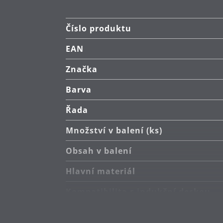
Číslo produktu
EAN
Značka
Barva
Řada
Množství v balení (ks)
Obsah v balení
Hlavní materiál
Kompatibilita s indukční deskou
Typ sporáku