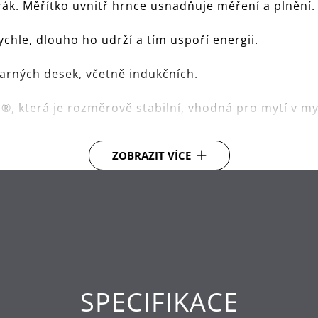
orák. Měřítko uvnitř hrnce usnadňuje měření a plnění
hle, dlouho ho udrží a tím uspoří energii.
varných desek, včetně indukčních.
, která je rozměrově stabilní, vhodná pro mytí v my
.
ZOBRAZIT VÍCE
SPECIFIKACE