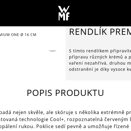
RENDLÍK PRE
MIUM ONE Ø 16 CM
S tímto rendlíkem připravít
přípravu různých krémů a pu
vaření nezahřívá, druhou m
odstranění je díky vysoce 
POPIS PRODUKTU
adá nejen skvěle, ale skóruje s několika extrémně pr
tentovaná technologie Cool+, rozpoznatelná červený
opálení rukou. Poklice sedí pevně a umožňuje řízené