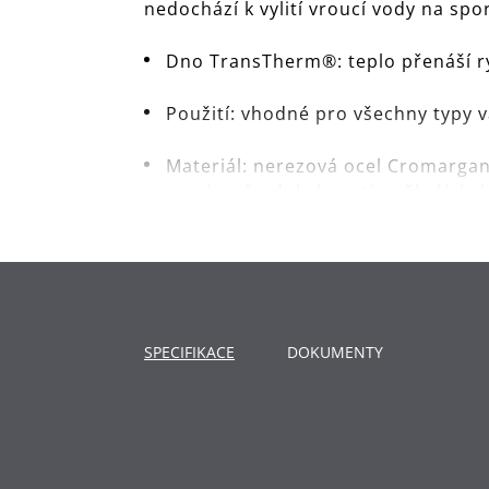
nedochází k vylití vroucí vody na sp
Dno TransTherm®: teplo přenáší ryc
Použití: vhodné pro všechny typy 
Materiál: nerezová ocel Cromargan®
extrémně odolná proti poškrábání
Čištění: lze mýt v myčce.
SPECIFIKACE
DOKUMENTY