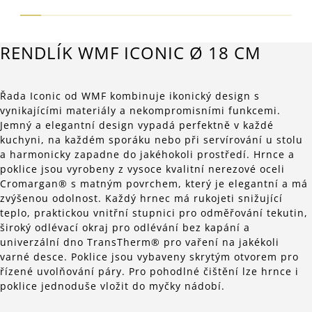
RENDLÍK WMF ICONIC Ø 18 CM
Řada Iconic od WMF kombinuje ikonický design s
vynikajícími materiály a nekompromisními funkcemi.
Jemný a elegantní design vypadá perfektně v každé
kuchyni, na každém sporáku nebo při servírování u stolu
a harmonicky zapadne do jakéhokoli prostředí. Hrnce a
poklice jsou vyrobeny z vysoce kvalitní nerezové oceli
Cromargan® s matným povrchem, který je elegantní a má
zvýšenou odolnost. Každý hrnec má rukojeti snižující
teplo, praktickou vnitřní stupnici pro odměřování tekutin,
široký odlévací okraj pro odlévání bez kapání a
univerzální dno TransTherm® pro vaření na jakékoli
varné desce. Poklice jsou vybaveny skrytým otvorem pro
řízené uvolňování páry. Pro pohodlné čištění lze hrnce i
poklice jednoduše vložit do myčky nádobí.