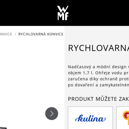
ONVICE
RYCHLOVARNÁ KONVICE STELIO 1,7 L
RYCHLOVARNÁ 
Nadčasový a módní design 
objem 1,7 l. Ohřeje vodu pr
zaručena díky ochraně prot
po dovaření a zamykatelné
PRODUKT MŮŽETE ZAK