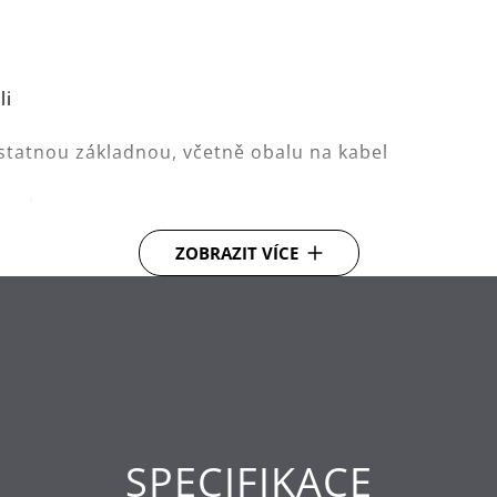
li
statnou základnou, včetně obalu na kabel
y vody
ZOBRAZIT VÍCE
 vodní kámen
 pro maximální pohodlí a stabilitu
tiskem jednoho tlačítka
y ochraně proti běhu na sucho a přehřátí, funkci au
SPECIFIKACE