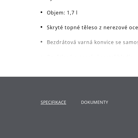
Objem: 1,7 l
Skryté topné těleso z nerezové oce
Bezdrátová varná konvice se samo
Osvětlený externí ukazatel hladin
Vyjímatelný a omyvatelný filtr na
Pogumované, protiskluzové držadlo
Otevírání víka pomocí jedné ruky s
SPECIFIKACE
DOKUMENTY
Vysoká úroveň bezstarostnosti dík
zámku víka