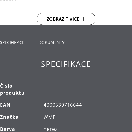
Díky elegantní poklici z vysoce kvalitního skla
ZOBRAZIT VÍCE
můžete snadno sledovat proces vaření.
Dno TransTherm®: teplo přenáší rychle, dlouho
ho udrží a tím uspoří energii.
SPECIFIKACE
DOKUMENTY
Použití: vhodné pro všechny typy varných desek,
včetně indukčních.
SPECIFIKACE
Materiál: nerezová ocel Cromargan®, která je
rozměrově stabilní, vhodná pro mytí v myčce,
odolná vůči kyselinám, korozi a extrémně odolná
Číslo
-
proti poškrábání.
produktu
Čištění: lze mýt v myčce.
EAN
4000530716644
Značka
WMF
Barva
nerez