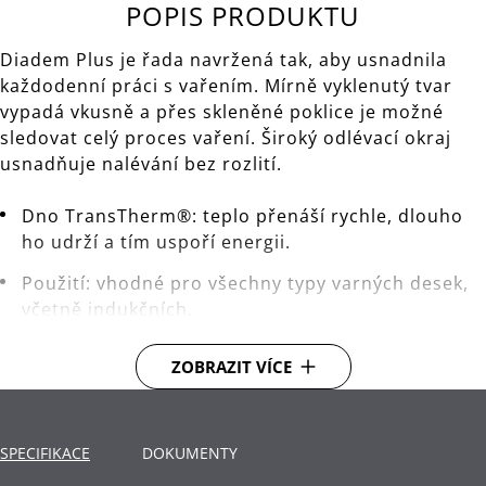
POPIS PRODUKTU
Diadem Plus je řada navržená tak, aby usnadnila
každodenní práci s vařením. Mírně vyklenutý tvar
vypadá vkusně a přes skleněné poklice je možné
sledovat celý proces vaření. Široký odlévací okraj
usnadňuje nalévání bez rozlití.
Dno TransTherm®: teplo přenáší rychle, dlouho
ho udrží a tím uspoří energii.
Použití: vhodné pro všechny typy varných desek,
včetně indukčních.
Materiál: nerezová ocel Cromargan®, která je
ZOBRAZIT VÍCE
rozměrově stabilní, vhodná pro mytí v myčce,
odolná vůči kyselinám, korozi a extrémně odolná
proti poškrábání.
SPECIFIKACE
DOKUMENTY
Čištění: lze mýt v myčce.