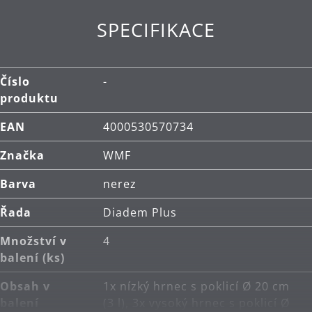
SPECIFIKACE
Číslo
-
produktu
EAN
4000530570734
Značka
WMF
Barva
nerez
Řada
Diadem Plus
Množství v
4
balení (ks)
Obsah v
1x nízký hrnec s poklicí Ø 20 cm
balení
(3 l), 3x vysoký hrnec s poklicí Ø