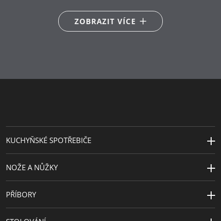
16 cm (2 l), Ø 20 cm (3.7 l), Ø 24
cm (6.5 l)
ZOBRAZIT VÍCE
Hlavní
nerezová ocel Cromargan®
materiál
18/10
Kompatibilita
Vhodné i pro indukce
s indukční
deskou
Typ sporáku
Vhodné pro keramické, plynové,
elektrické a indukční sporáky
KUCHYŇSKÉ SPOTŘEBIČE
Odolnost vůči
Tepelně odolné až do 250°C bez
teplu
poklice a nebo do 180°C s
NOŽE A NŮŽKY
poklicí
Péče o
lze mýt v myčce
PŘÍBORY
výrobky