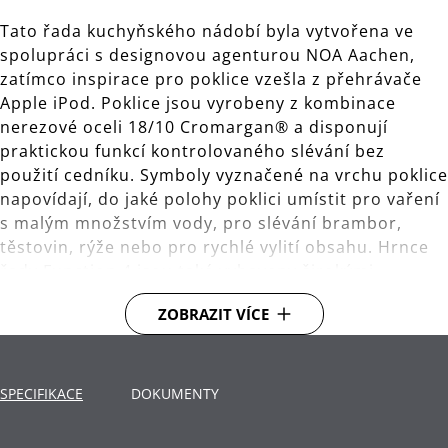
Tato řada kuchyňského nádobí byla vytvořena ve
spolupráci s designovou agenturou NOA Aachen,
zatímco inspirace pro poklice vzešla z přehrávače
Apple iPod. Poklice jsou vyrobeny z kombinace
nerezové oceli 18/10 Cromargan® a disponují
praktickou funkcí kontrolovaného slévání bez
použití cedníku. Symboly vyznačené na vrchu poklice
napovídají, do jaké polohy poklici umístit pro vaření
s malým množstvím vody, pro slévání brambor,
těstovin, rýže nebo pro rychlé vylití obsahu. Hrnce
řady Function 4 jsou také vybaveny širokými
zahnutými okraji pro snadné vylévání.
ZOBRAZIT VÍCE
Dno TransTherm®: teplo přenáší rychle, dlouho
ho udrží a tím uspoří energii.
SPECIFIKACE
DOKUMENTY
Použití: vhodné pro všechny typy varných desek,
včetně indukčních.