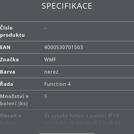
SPECIFIKACE
Materiál: nerezová ocel Cromargan®, která je
rozměrově stabilní, vhodná pro mytí v myčce,
odolná vůči kyselinám, korozi a extrémně odolná
proti poškrábání.
Číslo
-
produktu
Čištění: lze mýt v myčce.
EAN
4000530701503
Značka
WMF
Barva
nerez
Řada
Function 4
Množství v
5
balení (ks)
Obsah v
3x vysoký hrnec s poklicí Ø 16
balení
cm (1.9 l), Ø 20 cm (3.9 l), Ø 24
cm (5.7 l), 1x rendlík bez poklice