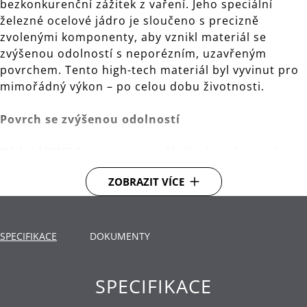
bezkonkurenční zážitek z vaření. Jeho speciální
železné ocelové jádro je sloučeno s precizně
zvolenými komponenty, aby vznikl materiál se
zvýšenou odolností s neporézním, uzavřeným
povrchem. Tento high-tech materiál byl vyvinut pro
mimořádný výkon – po celou dobu životnosti.
Povrch se zvýšenou odolností
Nádobí WMF Fusiontec vypadá dlouho jako nové.
Super hladký povrch vyniká vysokou tvrdostí a
ZOBRAZIT VÍCE
ochranou proti poškrábání. Nádobí lze mýt v myčce
a snadno se čistí.
Vynikající vlastnosti při vaření
SPECIFIKACE
DOKUMENTY
Bez ohledu na to, zda připravujete guláš nebo steak
SPECIFIKACE
pečený na pánvi, WMF Fusiontec zajistí, že i náročná
jídla budou mít úspěch. Excelentní vedení a