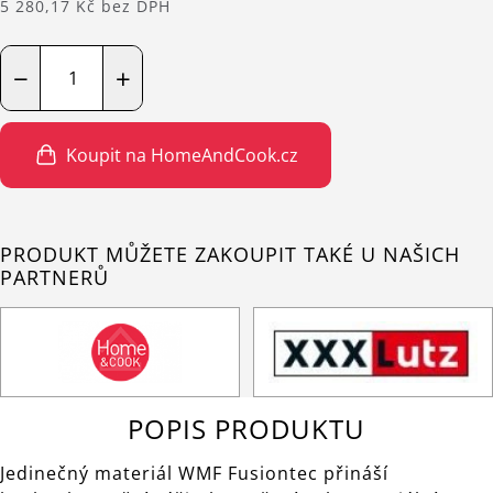
5 280,17 Kč bez DPH
−
+
Koupit na HomeAndCook.cz
PRODUKT MŮŽETE ZAKOUPIT TAKÉ U NAŠICH
PARTNERŮ
POPIS PRODUKTU
Jedinečný materiál WMF Fusiontec přináší