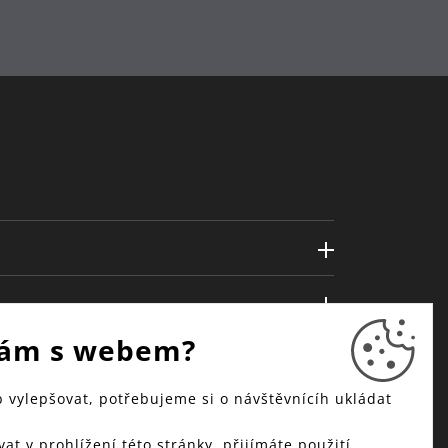
ám s webem?
vylepšovat, potřebujeme si o návštěvnícíh ukládat
at v prohlížení této stránky, přijímáte použití