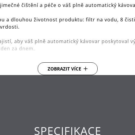
jimečné čištění a péče o váš plně automatický kávova
a dlouhou životnost produktu: filtr na vodu, 8 čist
vrdosti.
ajistí, aby váš plně automatický kávovar poskytoval v
 den za dnem.
kávy a mastnotu, které se mohou hromadit uvnitř vaše
ZOBRAZIT VÍCE
snadná údržba, která podporuje dlouhou životnost pro
součástky vašeho přístroje a uchovává špičkovou kon
SPECIFIKACE