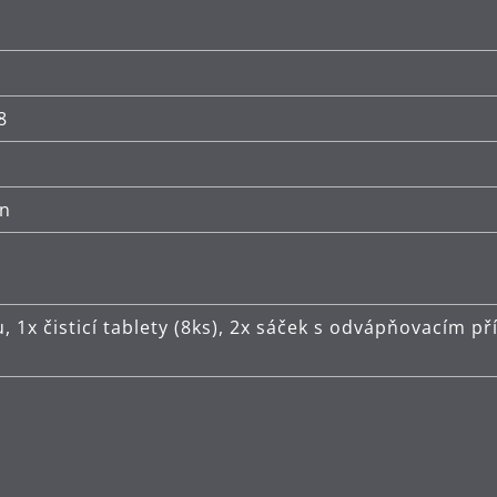
8
on
du, 1x čisticí tablety (8ks), 2x sáček s odvápňovacím 