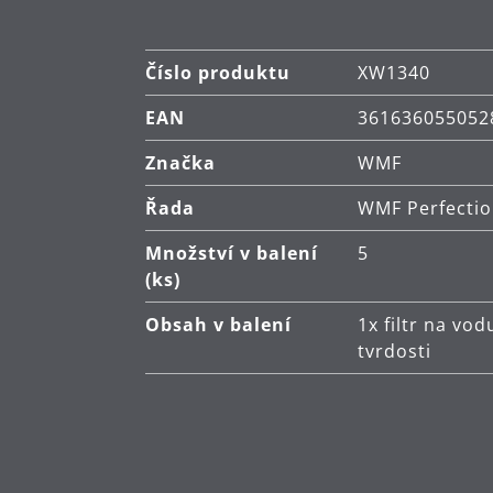
Číslo produktu
XW1340
EAN
361636055052
Značka
WMF
Řada
WMF Perfecti
Množství v balení
5
(ks)
Obsah v balení
1x filtr na vo
tvrdosti