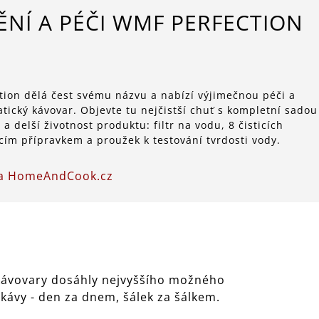
ĚNÍ A PÉČI WMF PERFECTION
tion dělá čest svému názvu a nabízí výjimečnou péči a
ický kávovar. Objevte tu nejčistší chuť s kompletní sadou
a delší životnost produktu: filtr na vodu, 8 čisticích
cím přípravkem a proužek k testování tvrdosti vody.
na HomeAndCook.cz
 kávovary dosáhly nejvyššího možného
ávy - den za dnem, šálek za šálkem.