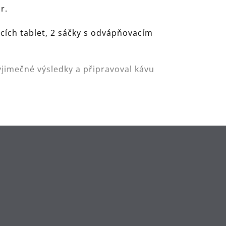
r.
icích tablet, 2 sáčky s odvápňovacím
ýjimečné výsledky a připravoval kávu
ho přístroje.
duktu a zajišťuje špičkový výkon
dici nahřívacího systému.