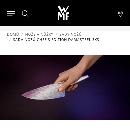
DOMŮ
NOŽE A NŮŽKY
SADY NOŽŮ
SADA NOŽŮ CHEF'S EDITION DAMASTEEL 3KS