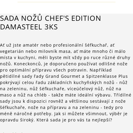
SADA NOŽŮ CHEF'S EDITION
DAMASTEEL 3KS
Ať už jste amatér nebo profesionální šéfkuchař, ať
vegetarián nebo milovník masa, ať máte mnoho či málo
místa v kuchyni, měli byste mít vždy po ruce různé druhy
nožů. Koneckonců, je doporučeno používat odlišné nože
pro optimální přípravu všech potravin. Například
pětidílné sady řady Grand Gourmet a Spitzenklasse Plus
pokrývají celou řadu základních kuchyňských nožů - nůž
na zeleninu, nůž šéfkuchaře, víceúčelový nůž, nůž na
maso a nůž na chléb - takže máte ideální výbavu. Třídílné
sady jsou k dispozici rovněž a většinou sestávají z nože
šéfkuchaře, nože na přípravu a na zeleninu - tedy pro
méně náročné potřeby. Jak si můžete všimnout, výběr je
opravdu široký. Která sada je pro vás ta nejlepší?