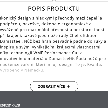
POPIS PRODUKTU
Ikonický design s hladkými přechody mezi čepelí a
podpěrou, bezešvé, dokonale ergonomické a
vyvážené pro maximální přesnost a bezstarostnost
při krájení: takové jsou nože řady Chef's Edition
Damasteel. Nůž bez hran bezvadně padne do ruky a
inspiruje svými vynikajícími krájecími vlastnostmi
díky technologii WMF Performance Cut a
inovativnímu materiálu Damasteel®. Řada nožů pro
nadšence vaření, kteří milují design. To je: Kvalita.
Vyrobeno v Německu.
Obsahuje: 1x nůž šéfkuchaře 20 cm, 1x nůž na
ZOBRAZIT VÍCE
maso 20 cm, 1x víceúčelový nůž 10 cm.
Technologie Performance Cut:
V tomto
jedinečném postupu podrobujeme čepele přesně
SPECIFIKACE