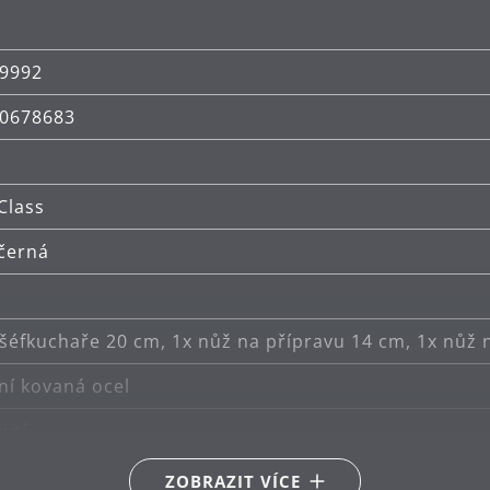
9992
0678683
Class
 černá
 šéfkuchaře 20 cm, 1x nůž na přípravu 14 cm, 1x nůž 
ní kovaná ocel
ytí
ko
ZOBRAZIT VÍCE