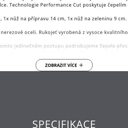
délce. Technologie Performance Cut poskytuje čepelí
, 1x nůž na přípravu 14 cm, 1x nůž na zeleninu 9 cm
 nerezové oceli. Rukojeť vyrobená z vysoce kvalitního
tomto jedinečném postupu podrobujeme čepele přes
ru ocelové čepele. Každá jednotlivá čepel je následně
e broušena robotem, aby získala úhel s dosud nedosaž
ZOBRAZIT VÍCE
dlouhotrvající ostrost.
okonale vyvážená váha čepele a rukojeti pro pohodl
é kvalitě.
SPECIFIKACE