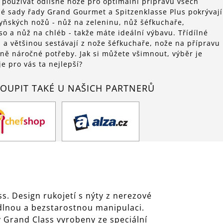
používat odlišné nože pro optimální přípravu všech
né sady řady Grand Gourmet a Spitzenklasse Plus pokrývají
yňských nožů - nůž na zeleninu, nůž šéfkuchaře,
o a nůž na chléb - takže máte ideální výbavu. Třídílné
ž a většinou sestávají z nože šéfkuchaře, nože na přípravu
ně náročné potřeby. Jak si můžete všimnout, výběr je
e pro vás ta nejlepší?
OUPIT TAKÉ U NAŠICH PARTNERŮ
. Design rukojetí s nýty z nerezové
dlnou a bezstarostnou manipulaci.
y Grand Class vyrobeny ze speciální