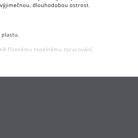
m výjimečnou, dlouhodobou ostrost.
.
 plastu.
ně řízenému tepelnému zpracování,
 měřena laserem, aby se určil
enou ostrostí. To je WMF
nou manipulaci.