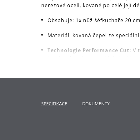
nerezové oceli, kované po celé její 
Obsahuje: 1x nůž šéfkuchaře 20 cm
Materiál: kovaná čepel ze speciální
Technologie Performance Cut:
V 
které optimalizuje vnitřní struktu
perfektní úhel broušení, a poté j
Performance Cut - pro vynikající a 
Ergonomicky tvarovaná rukojeť a d
Čištění nože: ruční mytí.
SPECIFIKACE
DOKUMENTY
Vyrobeno v Německu: nůž v prémiov