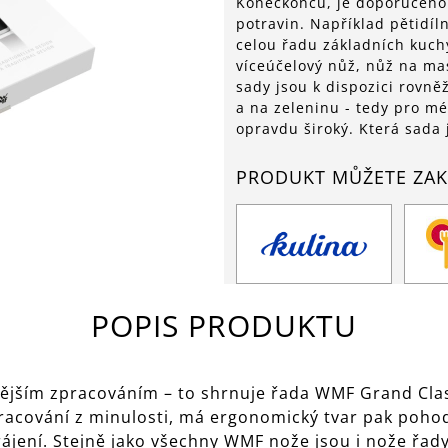
Koneckonců, je doporučeno 
potravin. Například pětidíl
celou řadu základních kuch
víceúčelový nůž, nůž na mas
sady jsou k dispozici rovně
a na zeleninu - tedy pro mé
opravdu široký. Která sada j
PRODUKT MŮŽETE ZAK
POPIS PRODUKTU
ějším zpracováním – to shrnuje řada WMF Grand Class
pracování z minulosti, má ergonomický tvar pak poho
rájení. Stejně jako všechny WMF nože jsou i nože řad