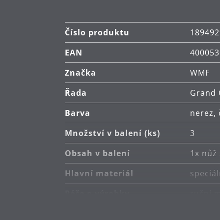
Číslo produktu
189492
EAN
400053
Značka
WMF
Řada
Grand 
Barva
nerez,
Množství v balení (ks)
3
Obsah v balení
1x nůž
Hlavní materiál
speciál
Péče o výrobky
ruční m
Vyrobeno v
Němec