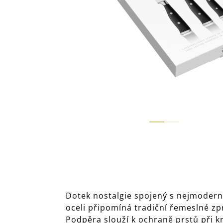
Dotek nostalgie spojený s nejmodern
oceli připomíná tradiční řemeslné z
Podpěra slouží k ochraně prstů při k