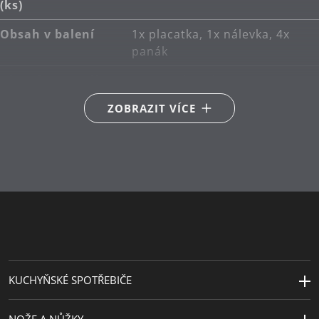
(ks)
Obsah v balení
1x placatka, 1x nálevka, 4x
panák
Hlavní materiál
nerezová ocel Cromargan®
18/10
ZOBRAZIT VÍCE
Péče o výrobky
lze mýt v myčce
Šířka (cm)
10
Kapacita (l)
0.2
Výška (cm)
13
Sekundární
kůže
materiál
KUCHYŇSKÉ SPOTŘEBIČE
NOŽE A NŮŽKY