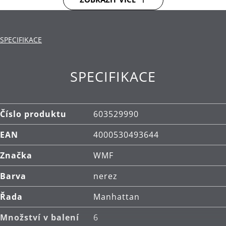
Kožené pouzdro:
vyrobené z prvotřídní kůže pro
stylové skladování panáků.
SPECIFIKACE
Materiál: vysoce kvalitní nerezová ocel
Cromargan®.
SPECIFIKACE
Čištění: lze mýt v myčce.
Číslo produktu
603529990
EAN
4000530493644
Značka
WMF
Barva
nerez
Řada
Manhattan
Množství v balení
6