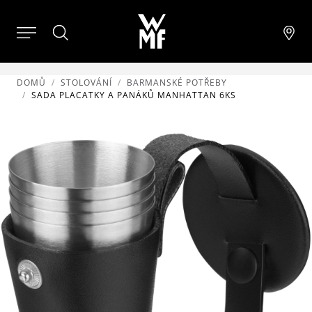
DOMŮ
STOLOVÁNÍ
BARMANSKÉ POTŘEBY
SADA PLACATKY A PANÁKŮ MANHATTAN 6KS