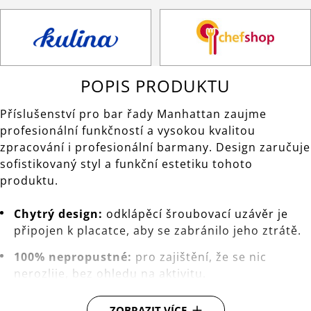
POPIS PRODUKTU
Příslušenství pro bar řady Manhattan zaujme
profesionální funkčností a vysokou kvalitou
zpracování i profesionální barmany. Design zaručuje
sofistikovaný styl a funkční estetiku tohoto
produktu.
Chytrý design:
odklápěcí šroubovací uzávěr je
připojen k placatce, aby se zabránilo jeho ztrátě.
100% nepropustné:
pro zajištění, že se nic
nerozlije, bez ohledu na aktivitu.
Nálevka:
pro pohodlné plnění bez rozlití.
ZOBRAZIT VÍCE