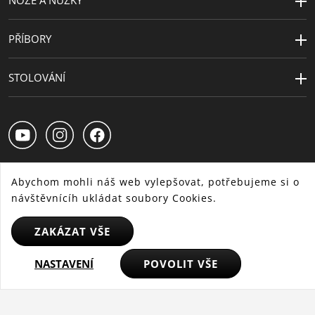
PŘÍBORY
STOLOVÁNÍ
Abychom mohli náš web vylepšovat, potřebujeme si o
návštěvnícíh ukládat soubory Cookies.
CS
SK
HU
ZAKÁZAT VŠE
© 2025 WMF - Všechna práva vyhrazena
NASTAVENÍ
POVOLIT VŠE