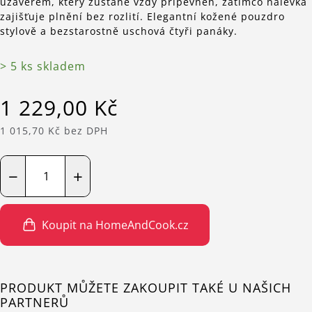
uzávěrem, který zůstane vždy připevněn, zatímco nálevka
zajišťuje plnění bez rozlití. Elegantní kožené pouzdro
stylově a bezstarostně uschová čtyři panáky.
> 5 ks skladem
1 229,00 Kč
1 015,70 Kč bez DPH
−
+
Koupit na HomeAndCook.cz
PRODUKT MŮŽETE ZAKOUPIT TAKÉ U NAŠICH
PARTNERŮ