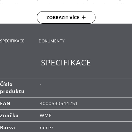
Peter Ramminger, vhodný pro každodenní použití a
stylově doplní jakýkoliv stůl.
ZOBRAZIT VÍCE
Ergonomický design pro nejvyšší možný komfort -
každý příbor je dokonale vyvážený pro pohodlnou
manipulaci.
SPECIFIKACE
DOKUMENTY
Cromargan protect® - inovativní technologie pro
třikrát tvrdší povrch příborů. Se zvýšenou
SPECIFIKACE
odolností proti poškrábání a opotřebení.
Čištění: lze mýt v myčce.
Číslo
-
produktu
EAN
4000530644251
Značka
WMF
Barva
nerez