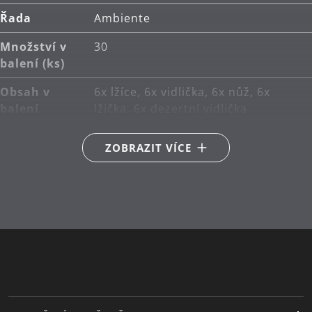
Řada
Ambiente
Množství v
30
balení (ks)
Obsah v
6x lžíce, 6x vidlička, 6x nůž, 6x
balení
lžička, 6x dezertní vidlička
Hlavní
Cromargan protect®
ZOBRAZIT VÍCE
materiál
Péče o
lze mýt v myčce
výrobky
Návrhář
WMF Atelier (Peter Ramminger)