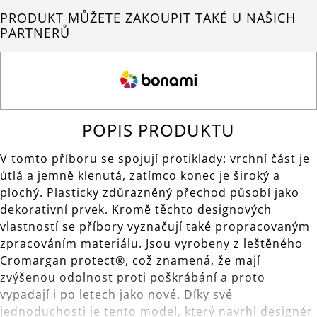
PRODUKT MŮŽETE ZAKOUPIT TAKÉ U NAŠICH
PARTNERŮ
POPIS PRODUKTU
V tomto příboru se spojují protiklady: vrchní část je
útlá a jemně klenutá, zatímco konec je široký a
plochý. Plasticky zdůrazněný přechod působí jako
dekorativní prvek. Kromě těchto designových
vlastností se příbory vyznačují také propracovaným
zpracováním materiálu. Jsou vyrobeny z leštěného
Cromargan protect®, což znamená, že mají
zvýšenou odolnost proti poškrábání a proto
vypadají i po letech jako nové. Díky své
jednoduchosti je tento model, který navrhl designér