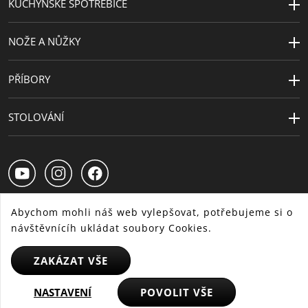
KUCHYŇSKÉ SPOTŘEBIČE
NOŽE A NŮŽKY
PŘÍBORY
STOLOVÁNÍ
Abychom mohli náš web vylepšovat, potřebujeme si o
návštěvnícíh ukládat soubory Cookies.
CS
SK
HU
ZAKÁZAT VŠE
NASTAVENÍ
POVOLIT VŠE
© 2025 WMF - Všechna práva vyhrazena