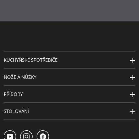
Péče o výrobky
ruční mytí
Vyrobeno v
Německo
Délka (cm)
33.5
KUCHYŇSKÉ SPOTŘEBIČE
NOŽE A NŮŽKY
PŘÍBORY
STOLOVÁNÍ