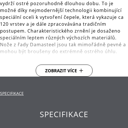
vydrží ostré pozoruhodně dlouhou dobu. To je
možné díky nejmodernější technologii kombinující
speciální oceli k vytvoření čepele, která vykazuje ca
120 vrstev a je dále zpracovávána tradičním
postupem. Charakteristického zrnění je dosaženo
speciálním leptem různých výchozích materiálů.
Nože z řady Damasteel jsou tak mimořádně pevné a
mohou být broušeny do extrémně ostrého úhlu.
Celková délka 33.5 cm, délka čepele 20 cm.
ZOBRAZIT VÍCE
Materiál: kovaná čepel ze speciální nerezové oceli.
Rukojeť vyrobená z vysoce kvalitní nerezové oceli
Cromargan® 18/10.
SPECIFIKACE
Technologie Performance Cut:
V tomto
jedinečném postupu podrobujeme čepele přesně
SPECIFIKACE
řízenému tepelnému zpracování, které
optimalizuje vnitřní strukturu ocelové čepele.