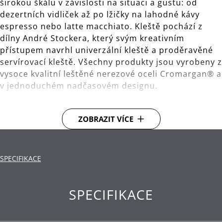
širokou škálu v závislosti na situaci a gustu: od
dezertních vidliček až po lžičky na lahodné kávy
espresso nebo latte macchiato. Kleště pochází z
dílny André Stockera, který svým kreativním
přístupem navrhl univerzální kleště a proděravěné
servírovací kleště. Všechny produkty jsou vyrobeny z
vysoce kvalitní leštěné nerezové oceli Cromargan® a
v jednoduchém nadčasovém designu.
Materiál: vysoce kvalitní nerezová ocel
ZOBRAZIT VÍCE
Cromargan®.
Čištění: lze mýt v myčce.
SPECIFIKACE
SPECIFIKACE