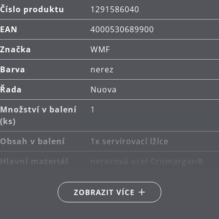
Číslo produktu
1291586040
EAN
4000530689900
Značka
WMF
Barva
nerez
Řada
Nuova
Množství v balení
1
(ks)
Obsah v balení
1x servírovací lžíce
Hlavní materiál
nerezová ocel Cromargan®
18/10
ZOBRAZIT VÍCE
Péče o výrobky
lze mýt v myčce
Délka (cm)
16