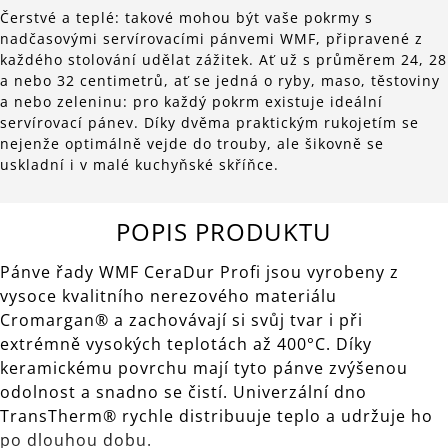
Čerstvé a teplé: takové mohou být vaše pokrmy s
nadčasovými servírovacími pánvemi WMF, připravené z
každého stolování udělat zážitek. Ať už s průměrem 24, 28
a nebo 32 centimetrů, ať se jedná o ryby, maso, těstoviny
a nebo zeleninu: pro každý pokrm existuje ideální
servírovací pánev. Díky dvěma praktickým rukojetím se
nejenže optimálně vejde do trouby, ale šikovně se
uskladní i v malé kuchyňské skříňce.
POPIS PRODUKTU
Pánve řady WMF CeraDur Profi jsou vyrobeny z
vysoce kvalitního nerezového materiálu
Cromargan® a zachovávají si svůj tvar i při
extrémně vysokých teplotách až 400°C. Díky
keramickému povrchu mají tyto pánve zvýšenou
odolnost a snadno se čistí. Univerzální dno
TransTherm® rychle distribuuje teplo a udržuje ho
po dlouhou dobu.