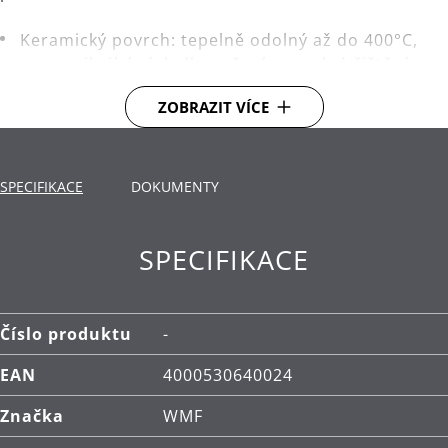
Keramický povrch: tepelně odolný až do 400°C,
pro vynikající výsledky vaření a snadné čištění.
Dno TransTherm®: teplo přenáší rychle, dlouho
ZOBRAZIT VÍCE
ho udrží a tím uspoří energii.
Použití: vhodné pro všechny typy varných desek,
SPECIFIKACE
včetně indukčních.
DOKUMENTY
Materiál: nerezová ocel Cromargan® 18/10,
keramický povrch.
SPECIFIKACE
Čištění: ruční mytí.
Číslo produktu
-
EAN
4000530640024
Značka
WMF