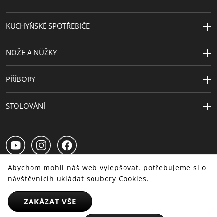
teplu
(na sporáku)
KUCHYŇSKÉ SPOTŘEBIČE
Péče o výrobky
ruční mytí
Průměr (cm)
28
NOŽE A NŮŽKY
Průměr plotny
22
(cm)
PŘÍBORY
Návrhář
WMF Atelier
STOLOVÁNÍ
Abychom mohli náš web vylepšovat, potřebujeme si o
návštěvnícíh ukládat soubory Cookies.
CS
SK
HU
ZAKÁZAT VŠE