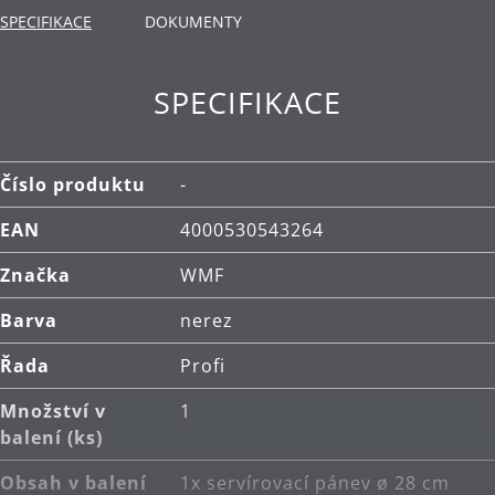
Použití: vhodné pro všechny typy varných desek,
SPECIFIKACE
DOKUMENTY
včetně indukčních.
Materiál: nerezová ocel Cromargan®, která je
SPECIFIKACE
rozměrově stabilní, vhodná pro mytí v myčce,
odolná vůči kyselinám, korozi a extrémně odolná
proti poškrábání.
Číslo produktu
-
Čištění: lze mýt v myčce.
EAN
4000530543264
Značka
WMF
Barva
nerez
Řada
Profi
Množství v
1
balení (ks)
Obsah v balení
1x servírovací pánev ø 28 cm