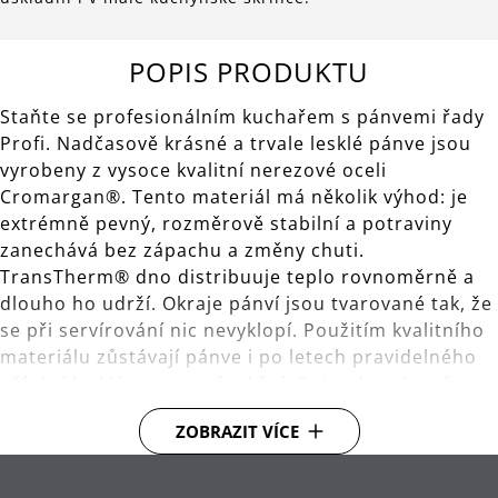
POPIS PRODUKTU
Staňte se profesionálním kuchařem s pánvemi řady
Profi. Nadčasově krásné a trvale lesklé pánve jsou
vyrobeny z vysoce kvalitní nerezové oceli
Cromargan®. Tento materiál má několik výhod: je
extrémně pevný, rozměrově stabilní a potraviny
zanechává bez zápachu a změny chuti.
TransTherm® dno distribuuje teplo rovnoměrně a
dlouho ho udrží. Okraje pánví jsou tvarované tak, že
se při servírování nic nevyklopí. Použitím kvalitního
materiálu zůstávají pánve i po letech pravidelného
užívání lesklé a vysoce funkční. Dejte do toho vše:
pečte maso, restujte cibuli. Otáčejte, míchejte,
ZOBRAZIT VÍCE
ochutnávejte a staňte se šéfkuchařem ve vaší
kuchyni!