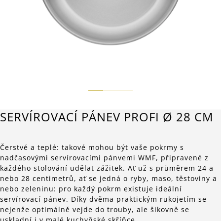
SERVÍROVACÍ PÁNEV PROFI Ø 28 CM
Čerstvé a teplé: takové mohou být vaše pokrmy s
nadčasovými servírovacími pánvemi WMF, připravené z
každého stolování udělat zážitek. Ať už s průměrem 24 a
nebo 28 centimetrů, ať se jedná o ryby, maso, těstoviny a
nebo zeleninu: pro každý pokrm existuje ideální
servírovací pánev. Díky dvěma praktickým rukojetím se
nejenže optimálně vejde do trouby, ale šikovně se
uskladní i v malé kuchyňské skříňce.