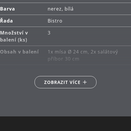
Barva
nerez, bílá
Řada
Bistro
Množství v
3
balení (ks)
Obsah v balení
1x mísa Ø 24 cm, 2x salátový
příbor 30 cm
Hlavní
nerezová ocel Cromargan®
materiál
18/10
ZOBRAZIT VÍCE
Péče o výrobky
lze mýt v myčce
Délka (cm)
30
Návrhář
WMF Atelier (Peter Bäurle)
Průměr (cm)
24