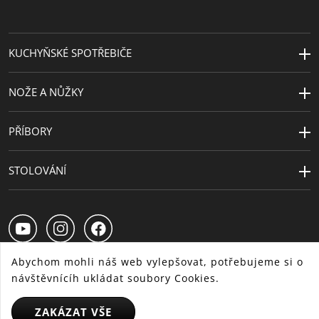
Kapacita (l)
2
Sekundární
porcelán
KUCHYŇSKÉ SPOTŘEBIČE
materiál
Výška (cm)
18
NOŽE A NŮŽKY
PŘÍBORY
STOLOVÁNÍ
Abychom mohli náš web vylepšovat, potřebujeme si o
návštěvnícíh ukládat soubory Cookies.
CS
SK
HU
ZAKÁZAT VŠE