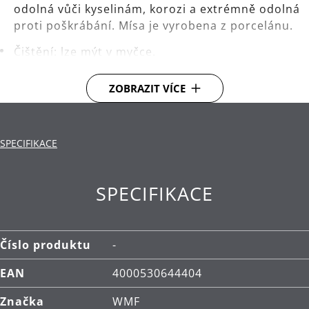
odolná vůči kyselinám, korozi a extrémně odolná
proti poškrábání. Mísa je vyrobena z porcelánu.
Čištění: lze mýt v myčce.
ZOBRAZIT VÍCE
SPECIFIKACE
SPECIFIKACE
Číslo produktu
-
EAN
4000530644404
Značka
WMF