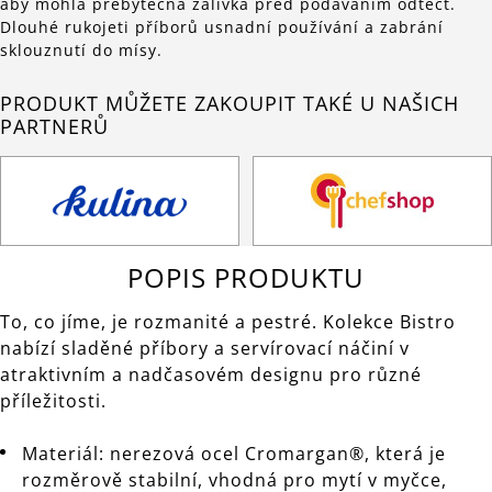
aby mohla přebytečná zálivka před podáváním odtéct.
Dlouhé rukojeti příborů usnadní používání a zabrání
sklouznutí do mísy.
PRODUKT MŮŽETE ZAKOUPIT TAKÉ U NAŠICH
PARTNERŮ
POPIS PRODUKTU
To, co jíme, je rozmanité a pestré. Kolekce Bistro
nabízí sladěné příbory a servírovací náčiní v
atraktivním a nadčasovém designu pro různé
příležitosti.
Materiál: nerezová ocel Cromargan®, která je
rozměrově stabilní, vhodná pro mytí v myčce,