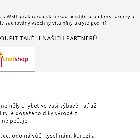
: s WMF praktickou škrabkou očistíte brambory, okurky a
ly zachovány všechny vitamíny ukryté pod ní.
OUPIT TAKÉ U NAŠICH PARTNERŮ
neměly chybět ve vaší výbavě - ať už
lity je dosaženo díky výrobě z
 ně pečuje.
čce, odolná vůči kyselinám, korozi a