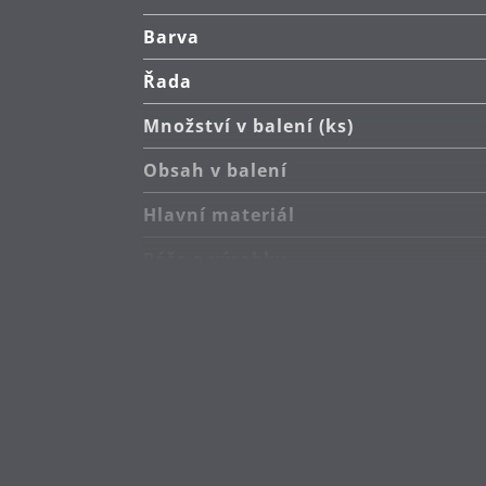
Barva
Řada
Množství v balení (ks)
Obsah v balení
Hlavní materiál
Péče o výrobky
Délka (cm)