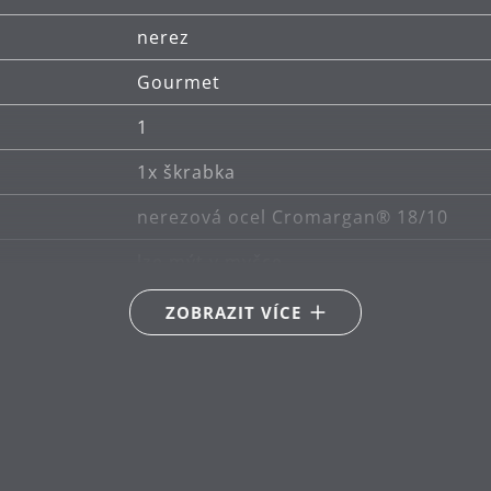
nerez
Gourmet
1
1x škrabka
nerezová ocel Cromargan® 18/10
lze mýt v myčce
10.5
ZOBRAZIT VÍCE