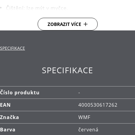
Čištění: lze mýt v myčce.
ZOBRAZIT VÍCE
SPECIFIKACE
SPECIFIKACE
Číslo produktu
-
EAN
4000530617262
Značka
WMF
Barva
červená