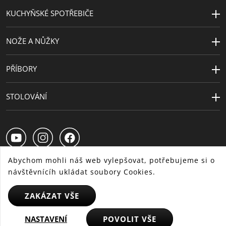
KUCHYŇSKÉ SPOTŘEBIČE
NOŽE A NŮŽKY
PŘÍBORY
STOLOVÁNÍ
Abychom mohli náš web vylepšovat, potřebujeme si o
návštěvnícíh ukládat soubory Cookies.
CS
SK
HU
ZAKÁZAT VŠE
NASTAVENÍ
POVOLIT VŠE