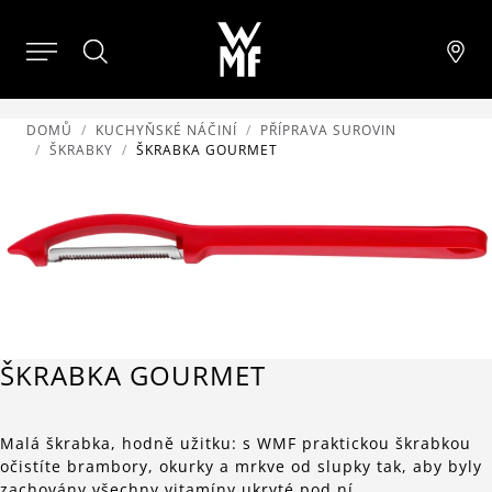
DOMŮ
KUCHYŇSKÉ NÁČINÍ
PŘÍPRAVA SUROVIN
ŠKRABKY
ŠKRABKA GOURMET
ŠKRABKA GOURMET
Malá škrabka, hodně užitku: s WMF praktickou škrabkou
očistíte brambory, okurky a mrkve od slupky tak, aby byly
zachovány všechny vitamíny ukryté pod ní.