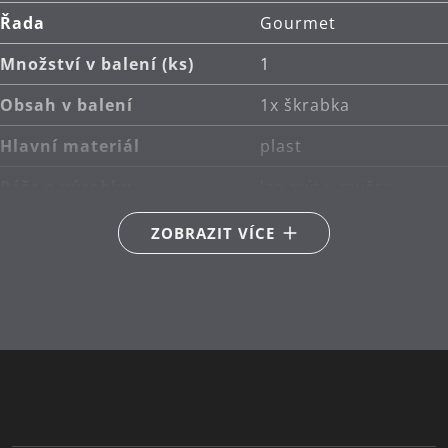
Řada
Gourmet
Množství v balení (ks)
1
Obsah v balení
1x škrabka
Hlavní materiál
plast
Péče o výrobky
lze mýt v myčce
Sekundární materiál
nerezová ocel
ZOBRAZIT VÍCE
Délka (cm)
17.5