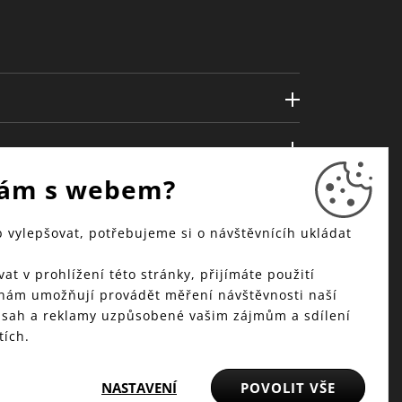
ám s webem?
vylepšovat, potřebujeme si o návštěvnícíh ukládat
at v prohlížení této stránky, přijímáte použití
 nám umožňují provádět měření návštěvnosti naší
bsah a reklamy uzpůsobené vašim zájmům a sdílení
tích.
NASTAVENÍ
POVOLIT VŠE