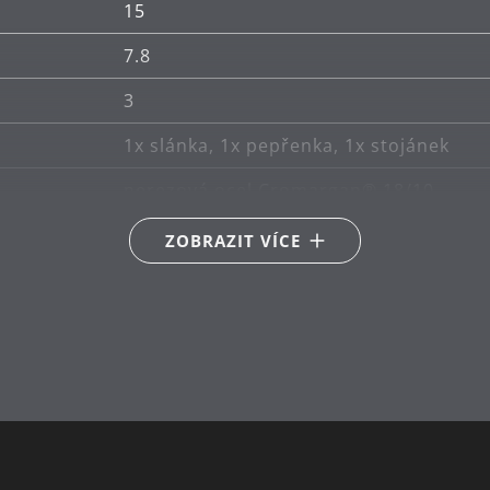
15
7.8
3
1x slánka, 1x pepřenka, 1x stojánek
nerezová ocel Cromargan® 18/10
ruční mytí
ZOBRAZIT VÍCE
akátové dřevo
1.5