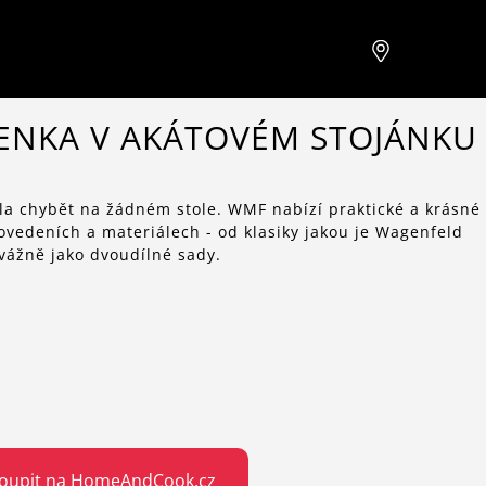
ENKA V AKÁTOVÉM STOJÁNKU
a chybět na žádném stole. WMF nabízí praktické a krásné
ovedeních a materiálech - od klasiky jakou je Wagenfeld
evážně jako dvoudílné sady.
oupit na HomeAndCook.cz