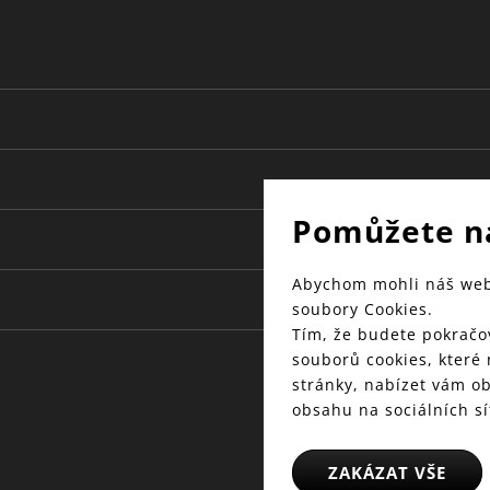
Pomůžete n
Abychom mohli náš web 
soubory Cookies.
Tím, že budete pokračov
souborů cookies, které
stránky, nabízet vám o
obsahu na sociálních sí
ZAKÁZAT VŠE