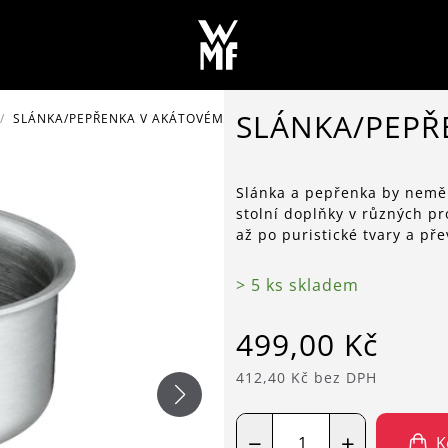
SLÁNKA/PEPŘ
SLÁNKA/PEPŘENKA V AKÁTOVÉM STOJÁNKU
Slánka a pepřenka by neměl
stolní doplňky v různých pr
až po puristické tvary a př
> 5 ks skladem
499,00 Kč
412,40 Kč bez DPH
−
+
K