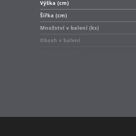
Výška (cm)
Šířka (cm)
Množství v balení (ks)
Obsah v balení
Hlavní materiál
Péče o výrobky
Sekundární materiál
Průměr (cm)