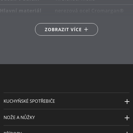
Hlavní materiál
nerezová ocel Cromargan®
18/10
ZOBRAZIT VÍCE
Péče o výrobky
lze mýt v myčce
Délka (cm)
27
Návrhář
WMF Atelier
Sekundární
silikon
materiál
KUCHYŇSKÉ SPOTŘEBIČE
NOŽE A NŮŽKY