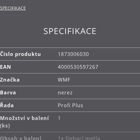
Materiál: vysoce kvalitní nerezová ocel
SPECIFIKACE
Cromargan®.
Čištění: lze mýt v myčce.
SPECIFIKACE
Číslo produktu
1873006030
EAN
4000530597267
Značka
WMF
Barva
nerez
Řada
Profi Plus
Množství v balení
1
(ks)
Obsah v balení
1x šlehací metla