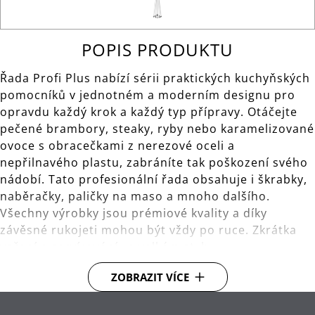
POPIS PRODUKTU
Řada Profi Plus nabízí sérii praktických kuchyňských
pomocníků v jednotném a moderním designu pro
opravdu každý krok a každý typ přípravy. Otáčejte
pečené brambory, steaky, ryby nebo karamelizované
ovoce s obracečkami z nerezové oceli a
nepřilnavého plastu, zabráníte tak poškození svého
nádobí. Tato profesionální řada obsahuje i škrabky,
naběračky, paličky na maso a mnoho dalšího.
Všechny výrobky jsou prémiové kvality a díky
závěsné rukojeti mohou být vždy po ruce. Zkrátka
vaření a servírování ve velkém stylu.
ZOBRAZIT VÍCE
S praktickým okem pro uložení na závěsné tyči s
háčky.