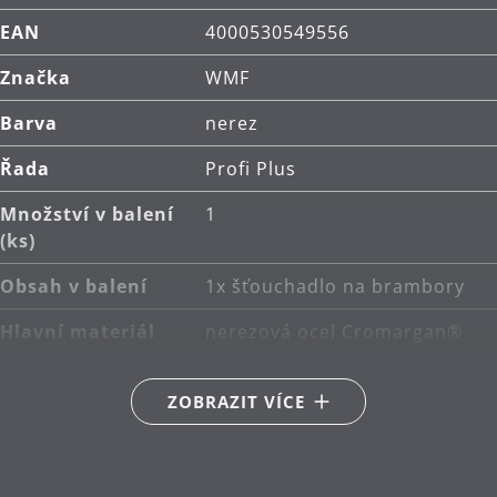
EAN
4000530549556
Značka
WMF
Barva
nerez
Řada
Profi Plus
Množství v balení
1
(ks)
Obsah v balení
1x šťouchadlo na brambory
Hlavní materiál
nerezová ocel Cromargan®
18/10
ZOBRAZIT VÍCE
Péče o výrobky
lze mýt v myčce
Délka (cm)
29
Návrhář
WMF Atelier