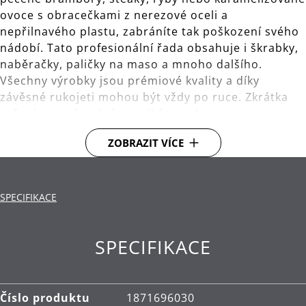
ovoce s obracečkami z nerezové oceli a
nepřilnavého plastu, zabráníte tak poškození svého
nádobí. Tato profesionální řada obsahuje i škrabky,
naběračky, paličky na maso a mnoho dalšího.
Všechny výrobky jsou prémiové kvality a díky
závěsné rukojeti mohou být vždy po ruce. Zkrátka
vaření a servírování ve velkém stylu.
ZOBRAZIT VÍCE
S praktickým okem pro uložení na závěsné tyči s
háčky.
Materiál: vysoce kvalitní nerezová ocel
SPECIFIKACE
Cromargan®.
Čištění: lze mýt v myčce.
SPECIFIKACE
Číslo produktu
1871696030